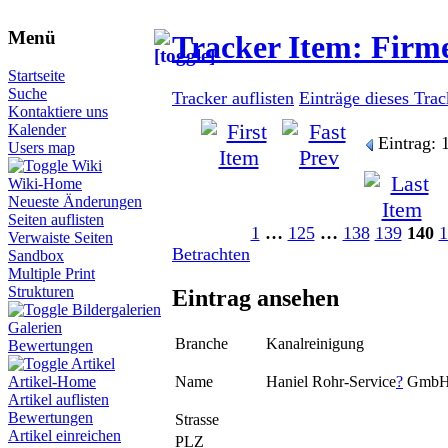
Menü
Tracker Item: Fir
Startseite
Suche
Tracker auflisten
Einträge dieses Tra
Kontaktiere uns
Kalender
Eintrag: 
Users map
Wiki
Wiki-Home
Neueste Änderungen
Seiten auflisten
1
…
125
…
138
139
140
1
Verwaiste Seiten
Betrachten
Sandbox
Multiple Print
Strukturen
Eintrag ansehen
Bildergalerien
Galerien
Branche
Kanalreinigung
Bewertungen
Artikel
Name
Haniel Rohr-Service
?
GmbH
Artikel-Home
Artikel auflisten
Bewertungen
Strasse
Artikel einreichen
PLZ