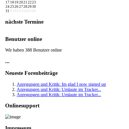
17
18
19
20
21
22
23
24
25
26
27
28
29
30
31
01
02
03
04
05
06
nächste Termine
Benutzer online
Wir haben 388 Benutzer online
...
Neueste Forenbeiträge
Anregungen und Kritik: Im glad I now signed up
Anregungen und Kritik: Umlaute im Tracker...
Anregungen und Kritik: Umlaute im Tracker...
Onlinesupport
Impressum