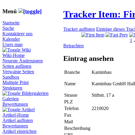
Menü
Tracker Item: F
Startseite
Suche
Tracker auflisten
Einträge dieses Tra
Kontaktiere uns
Kalender
1
Users map
Betrachten
Wiki
Wiki-Home
Eintrag ansehen
Neueste Änderungen
Seiten auflisten
Verwaiste Seiten
Branche
Kaminbau
Sandbox
Multiple Print
Name
Kaminbau GmbH Hall
Strukturen
Bildergalerien
Strasse
Stiftstr. 17 a
Galerien
PLZ
Bewertungen
Telefon
2210020
Artikel
Fax
Artikel-Home
Artikel auflisten
Mail
Bewertungen
Beschreibung
Artikel einreichen
URL