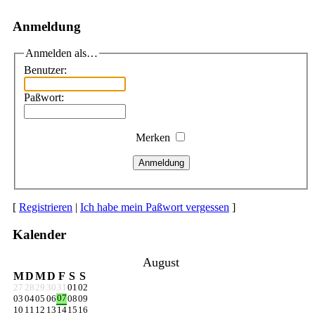
Anmeldung
Anmelden als…
Benutzer:
Paßwort:
Merken
Anmeldung
[
Registrieren
|
Ich habe mein Paßwort vergessen
]
Kalender
August
M
D
M
D
F
S
S
27
28
29
30
31
01
02
07
03
04
05
06
08
09
10
11
12
13
14
15
16