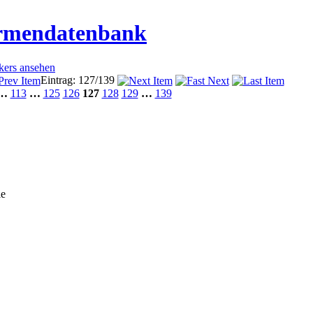
irmendatenbank
ckers ansehen
Eintrag: 127/139
…
113
…
125
126
127
128
129
…
139
e