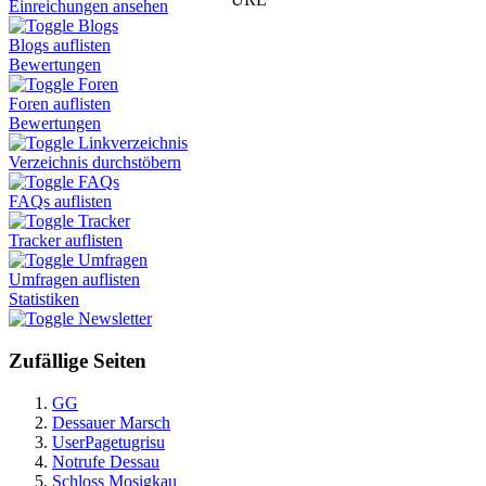
Einreichungen ansehen
Blogs
Blogs auflisten
Bewertungen
Foren
Foren auflisten
Bewertungen
Linkverzeichnis
Verzeichnis durchstöbern
FAQs
FAQs auflisten
Tracker
Tracker auflisten
Umfragen
Umfragen auflisten
Statistiken
Newsletter
Zufällige Seiten
GG
Dessauer Marsch
UserPagetugrisu
Notrufe Dessau
Schloss Mosigkau