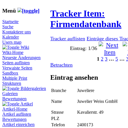
Menü
Tracker Item:
Firmendatenbank
Startseite
Suche
Kontaktiere uns
Kalender
Tracker auflisten
Einträge dieses Tra
Users map
Wiki
Eintrag: 1/36
Wiki-Home
Neueste Änderungen
1
2
3
…
5
…
Seiten auflisten
Betrachten
Verwaiste Seiten
Sandbox
Eintrag ansehen
Multiple Print
Strukturen
Bildergalerien
Branche
Juweliere
Galerien
Bewertungen
Name
Juwelier Weiss GmbH
Artikel
Artikel-Home
Strasse
Kavalierstr. 49
Artikel auflisten
PLZ
Bewertungen
Artikel einreichen
Telefon
2400173