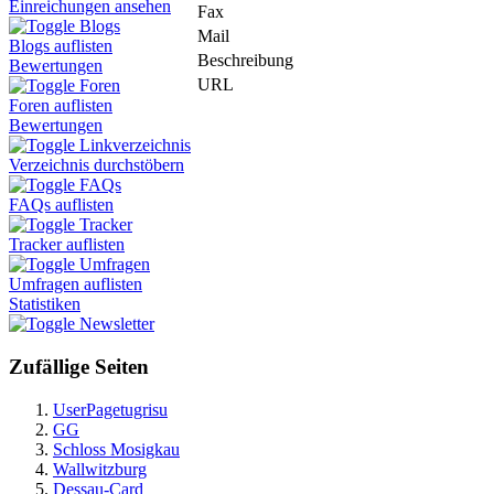
Einreichungen ansehen
Fax
Blogs
Mail
Blogs auflisten
Beschreibung
Bewertungen
URL
Foren
Foren auflisten
Bewertungen
Linkverzeichnis
Verzeichnis durchstöbern
FAQs
FAQs auflisten
Tracker
Tracker auflisten
Umfragen
Umfragen auflisten
Statistiken
Newsletter
Zufällige Seiten
UserPagetugrisu
GG
Schloss Mosigkau
Wallwitzburg
Dessau-Card