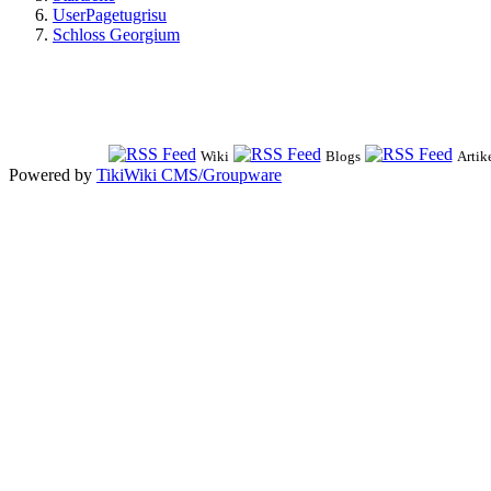
UserPagetugrisu
Schloss Georgium
Wiki
Blogs
Artik
Powered by
TikiWiki CMS/Groupware