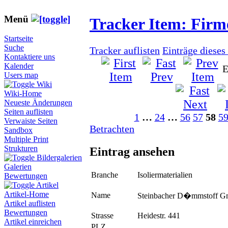
Menü
Tracker Item: Fir
Startseite
Suche
Tracker auflisten
Einträge dieses
Kontaktiere uns
Kalender
E
Users map
Wiki
Wiki-Home
Neueste Änderungen
Seiten auflisten
1
…
24
…
56
57
58
5
Verwaiste Seiten
Betrachten
Sandbox
Multiple Print
Strukturen
Eintrag ansehen
Bildergalerien
Galerien
Branche
Isoliermaterialien
Bewertungen
Artikel
Artikel-Home
Name
Steinbacher D�mmstoff 
Artikel auflisten
Bewertungen
Strasse
Heidestr. 441
Artikel einreichen
PLZ