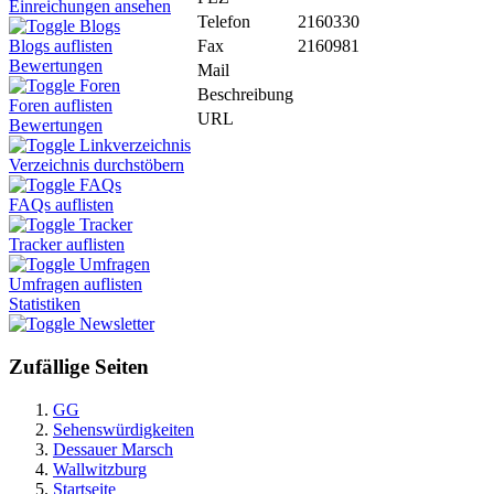
Einreichungen ansehen
Telefon
2160330
Blogs
Fax
2160981
Blogs auflisten
Bewertungen
Mail
Foren
Beschreibung
Foren auflisten
URL
Bewertungen
Linkverzeichnis
Verzeichnis durchstöbern
FAQs
FAQs auflisten
Tracker
Tracker auflisten
Umfragen
Umfragen auflisten
Statistiken
Newsletter
Zufällige Seiten
GG
Sehenswürdigkeiten
Dessauer Marsch
Wallwitzburg
Startseite