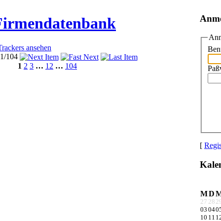
Anm
 Firmendatenbank
Anm
Trackers ansehen
Ben
 1/104
1
2
3
…
12
…
104
Paß
[
Regis
Kale
M
D
27
28
2
03
04
0
10
11
1