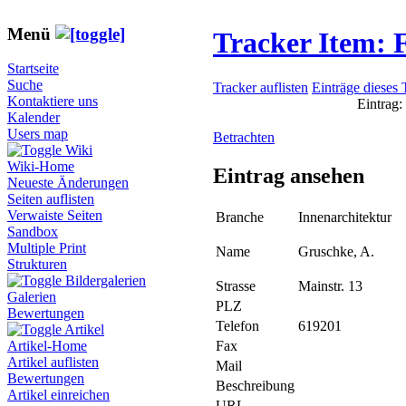
Menü
Tracker Item:
Startseite
Suche
Tracker auflisten
Einträge dieses 
Kontaktiere uns
Eintrag:
Kalender
Users map
Betrachten
Wiki
Wiki-Home
Eintrag ansehen
Neueste Änderungen
Seiten auflisten
Verwaiste Seiten
Branche
Innenarchitektur
Sandbox
Multiple Print
Name
Gruschke, A.
Strukturen
Bildergalerien
Strasse
Mainstr. 13
Galerien
PLZ
Bewertungen
Telefon
619201
Artikel
Fax
Artikel-Home
Artikel auflisten
Mail
Bewertungen
Beschreibung
Artikel einreichen
URL