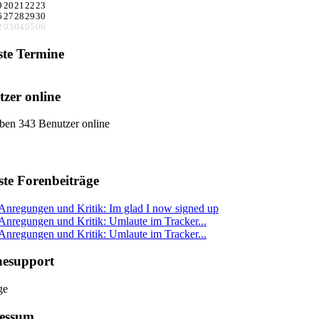
9
20
21
22
23
6
27
28
29
30
2
03
04
05
06
ste Termine
zer online
ben 343 Benutzer online
ste Forenbeiträge
Anregungen und Kritik: Im glad I now signed up
Anregungen und Kritik: Umlaute im Tracker...
Anregungen und Kritik: Umlaute im Tracker...
nesupport
essum