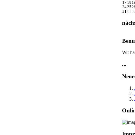
17
18
1
24
25
2
31
01
0
näch
Benut
Wir ha
...
Neue
Onli
Impr