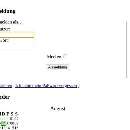
eldung
elden als…
utzer:
wort:
Merken
Anmeldung
trieren
|
Ich habe mein Paßwort vergessen
]
nder
August
M
D
F
S
S
9
30
31
01
02
06
5
07
08
09
2
13
14
15
16