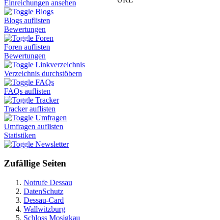
Einreichungen ansehen
Blogs
Blogs auflisten
Bewertungen
Foren
Foren auflisten
Bewertungen
Linkverzeichnis
Verzeichnis durchstöbern
FAQs
FAQs auflisten
Tracker
Tracker auflisten
Umfragen
Umfragen auflisten
Statistiken
Newsletter
Zufällige Seiten
Notrufe Dessau
DatenSchutz
Dessau-Card
Wallwitzburg
Schloss Mosigkau