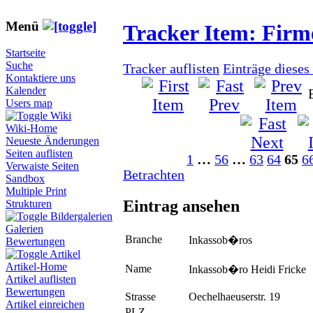
Menü
Tracker Item: Fir
Startseite
Suche
Tracker auflisten
Einträge dieses
Kontaktiere uns
Kalender
Users map
Wiki
Wiki-Home
Neueste Änderungen
Seiten auflisten
1
…
56
…
63
64
65
6
Verwaiste Seiten
Betrachten
Sandbox
Multiple Print
Eintrag ansehen
Strukturen
Bildergalerien
Galerien
Branche
Inkassob�ros
Bewertungen
Artikel
Artikel-Home
Name
Inkassob�ro Heidi Fricke
Artikel auflisten
Bewertungen
Strasse
Oechelhaeuserstr. 19
Artikel einreichen
PLZ