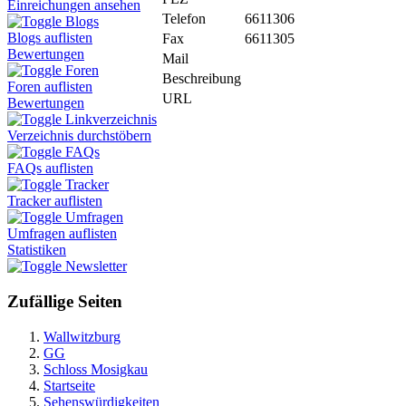
Einreichungen ansehen
Telefon
6611306
Blogs
Blogs auflisten
Fax
6611305
Bewertungen
Mail
Foren
Beschreibung
Foren auflisten
URL
Bewertungen
Linkverzeichnis
Verzeichnis durchstöbern
FAQs
FAQs auflisten
Tracker
Tracker auflisten
Umfragen
Umfragen auflisten
Statistiken
Newsletter
Zufällige Seiten
Wallwitzburg
GG
Schloss Mosigkau
Startseite
Sehenswürdigkeiten