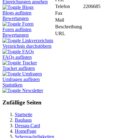
Einreichungen ansehen
Telefon
2206685
Blogs
Blogs auflisten
Fax
Bewertungen
Mail
Foren
Beschreibung
Foren auflisten
URL
Bewertungen
Linkverzeichnis
Verzeichnis durchstöbern
FAQs
FAQs auflisten
Tracker
Tracker auflisten
Umfragen
Umfragen auflisten
Statistiken
Newsletter
Zufällige Seiten
Startseite
Bauhaus
Dessau-Card
HomePage
Sehenswürdigkeiten