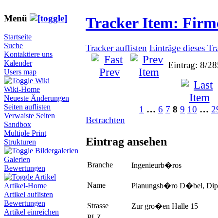
Menü
Tracker Item: Fir
Startseite
Suche
Tracker auflisten
Einträge dieses Tr
Kontaktiere uns
Kalender
Eintrag: 8/2
Users map
Wiki
Wiki-Home
Neueste Änderungen
Seiten auflisten
1
…
6
7
8
9
10
…
2
Verwaiste Seiten
Betrachten
Sandbox
Multiple Print
Eintrag ansehen
Strukturen
Bildergalerien
Galerien
Branche
Ingenieurb�ros
Bewertungen
Artikel
Name
Planungsb�ro D�bel, Dipl
Artikel-Home
Artikel auflisten
Bewertungen
Strasse
Zur gro�en Halle 15
Artikel einreichen
PLZ