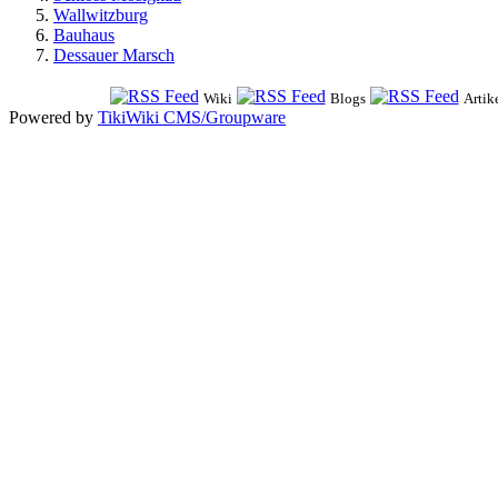
Wallwitzburg
Bauhaus
Dessauer Marsch
Wiki
Blogs
Artik
Powered by
TikiWiki CMS/Groupware