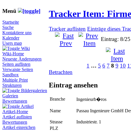
Menü
Tracker Item: Firm
Startseite
Suche
Tracker auflisten
Einträge dieses Tra
Kontaktiere uns
Kalender
Eintrag: 8/25
Users map
Wiki
Wiki-Home
Neueste Änderungen
Seiten auflisten
1
…
5
6
7
8
9
10
1
Verwaiste Seiten
Betrachten
Sandbox
Multiple Print
Eintrag ansehen
Strukturen
Bildergalerien
Galerien
Branche
Ingenieurb�ros
Bewertungen
Artikel
Name
Passau Ingenieure GmbH De
Artikel-Home
Artikel auflisten
Strasse
Industriestr. 1
Bewertungen
Artikel einreichen
PLZ