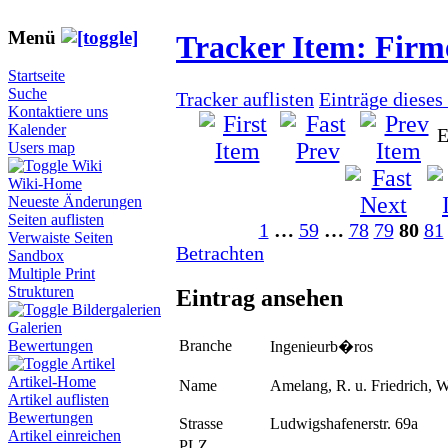
Menü
Tracker Item: Fir
Startseite
Suche
Tracker auflisten
Einträge dieses
Kontaktiere uns
Kalender
E
Users map
Wiki
Wiki-Home
Neueste Änderungen
Seiten auflisten
1
…
59
…
78
79
80
81
Verwaiste Seiten
Betrachten
Sandbox
Multiple Print
Strukturen
Eintrag ansehen
Bildergalerien
Galerien
Branche
Bewertungen
Ingenieurb�ros
Artikel
Artikel-Home
Name
Amelang, R. u. Friedrich, 
Artikel auflisten
Bewertungen
Strasse
Ludwigshafenerstr. 69a
Artikel einreichen
PLZ