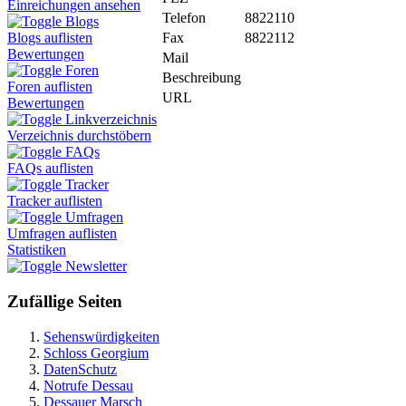
Einreichungen ansehen
Telefon
8822110
Blogs
Fax
8822112
Blogs auflisten
Bewertungen
Mail
Foren
Beschreibung
Foren auflisten
URL
Bewertungen
Linkverzeichnis
Verzeichnis durchstöbern
FAQs
FAQs auflisten
Tracker
Tracker auflisten
Umfragen
Umfragen auflisten
Statistiken
Newsletter
Zufällige Seiten
Sehenswürdigkeiten
Schloss Georgium
DatenSchutz
Notrufe Dessau
Dessauer Marsch