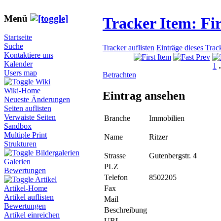
Menü
Tracker Item: F
Startseite
Suche
Tracker auflisten
Einträge dieses Trac
Kontaktiere uns
Kalender
1
Users map
Betrachten
Wiki
Wiki-Home
Eintrag ansehen
Neueste Änderungen
Seiten auflisten
Verwaiste Seiten
Branche
Immobilien
Sandbox
Multiple Print
Name
Ritzer
Strukturen
Bildergalerien
Strasse
Gutenbergstr. 4
Galerien
PLZ
Bewertungen
Telefon
8502205
Artikel
Fax
Artikel-Home
Artikel auflisten
Mail
Bewertungen
Beschreibung
Artikel einreichen
URL