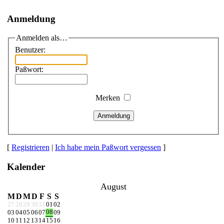
Anmeldung
Anmelden als…
Benutzer:
Paßwort:
Merken
Anmeldung
[
Registrieren
|
Ich habe mein Paßwort vergessen
]
Kalender
August
M
D
M
D
F
S
S
27
28
29
30
31
01
02
08
03
04
05
06
07
09
10
11
12
13
14
15
16