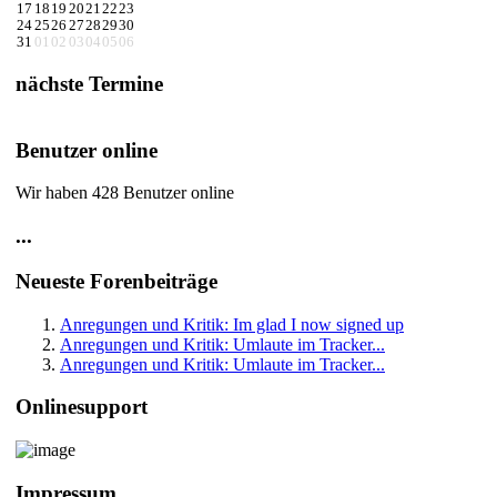
17
18
19
20
21
22
23
24
25
26
27
28
29
30
31
01
02
03
04
05
06
nächste Termine
Benutzer online
Wir haben 428 Benutzer online
...
Neueste Forenbeiträge
Anregungen und Kritik: Im glad I now signed up
Anregungen und Kritik: Umlaute im Tracker...
Anregungen und Kritik: Umlaute im Tracker...
Onlinesupport
Impressum