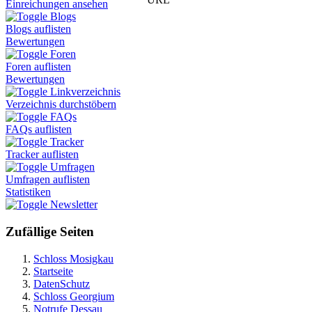
Einreichungen ansehen
Blogs
Blogs auflisten
Bewertungen
Foren
Foren auflisten
Bewertungen
Linkverzeichnis
Verzeichnis durchstöbern
FAQs
FAQs auflisten
Tracker
Tracker auflisten
Umfragen
Umfragen auflisten
Statistiken
Newsletter
Zufällige Seiten
Schloss Mosigkau
Startseite
DatenSchutz
Schloss Georgium
Notrufe Dessau