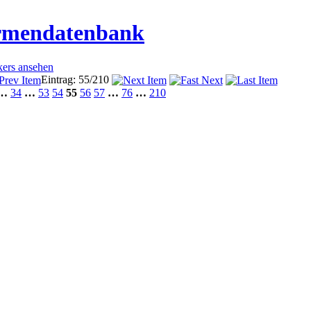
irmendatenbank
kers ansehen
Eintrag: 55/210
…
34
…
53
54
55
56
57
…
76
…
210