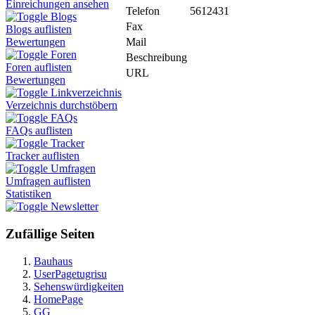
Einreichungen ansehen
Telefon
5612431
Blogs
Fax
Blogs auflisten
Mail
Bewertungen
Foren
Beschreibung
Foren auflisten
URL
Bewertungen
Linkverzeichnis
Verzeichnis durchstöbern
FAQs
FAQs auflisten
Tracker
Tracker auflisten
Umfragen
Umfragen auflisten
Statistiken
Newsletter
Zufällige Seiten
Bauhaus
UserPagetugrisu
Sehenswürdigkeiten
HomePage
GG