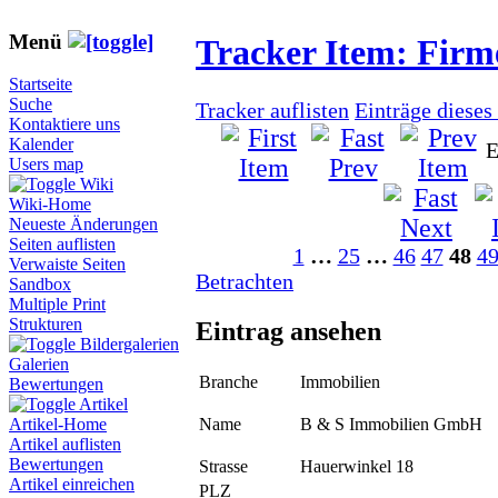
Menü
Tracker Item: Fir
Startseite
Suche
Tracker auflisten
Einträge dieses
Kontaktiere uns
Kalender
E
Users map
Wiki
Wiki-Home
Neueste Änderungen
Seiten auflisten
1
…
25
…
46
47
48
4
Verwaiste Seiten
Betrachten
Sandbox
Multiple Print
Strukturen
Eintrag ansehen
Bildergalerien
Galerien
Branche
Immobilien
Bewertungen
Artikel
Name
B & S Immobilien GmbH
Artikel-Home
Artikel auflisten
Bewertungen
Strasse
Hauerwinkel 18
Artikel einreichen
PLZ