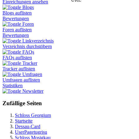
Einreichungen ansehen
Blogs
Blogs auflisten
Bewertungen
Foren
Foren auflisten
Bewertungen
Linkverzeichnis
Verzeichnis durchstöbern
FAQs
FAQs auflisten
Tracker
Tracker auflisten
Umfragen
Umfragen auflisten
Statistiken
Newsletter
Zufällige Seiten
Schloss Georgium
Startseite
Dessau-Card
UserPagetugrisu
Schloss Mosigkau