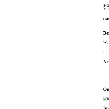
17
1
24
2
31
0
nä
Be
Wir
...
Ne
On
Im