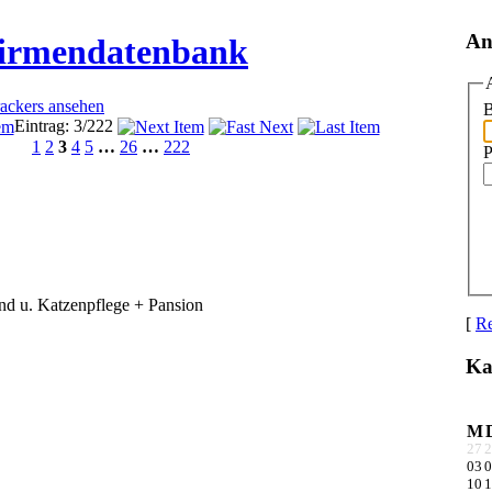
An
Firmendatenbank
rackers ansehen
B
Eintrag: 3/222
1
2
3
4
5
…
26
…
222
P
nd u. Katzenpflege + Pansion
[
Re
Ka
M
27
2
03
0
10
1