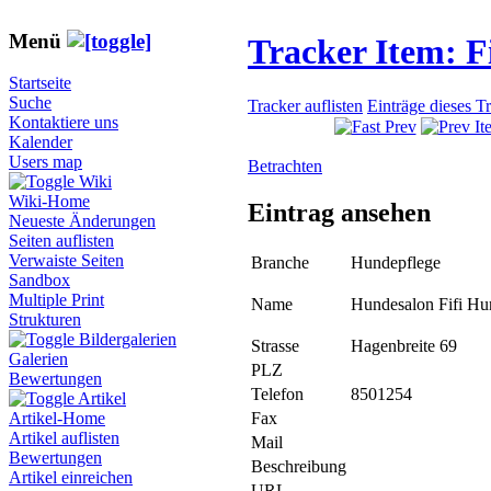
Menü
Tracker Item: 
Startseite
Suche
Tracker auflisten
Einträge dieses T
Kontaktiere uns
Kalender
Users map
Betrachten
Wiki
Wiki-Home
Eintrag ansehen
Neueste Änderungen
Seiten auflisten
Verwaiste Seiten
Branche
Hundepflege
Sandbox
Multiple Print
Name
Hundesalon Fifi Hu
Strukturen
Bildergalerien
Strasse
Hagenbreite 69
Galerien
PLZ
Bewertungen
Telefon
8501254
Artikel
Fax
Artikel-Home
Artikel auflisten
Mail
Bewertungen
Beschreibung
Artikel einreichen
URL