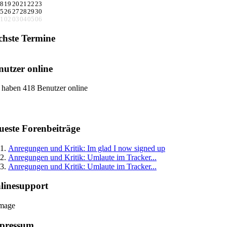
8
19
20
21
22
23
5
26
27
28
29
30
1
02
03
04
05
06
chste Termine
nutzer online
 haben 418 Benutzer online
ueste Forenbeiträge
Anregungen und Kritik: Im glad I now signed up
Anregungen und Kritik: Umlaute im Tracker...
Anregungen und Kritik: Umlaute im Tracker...
linesupport
pressum