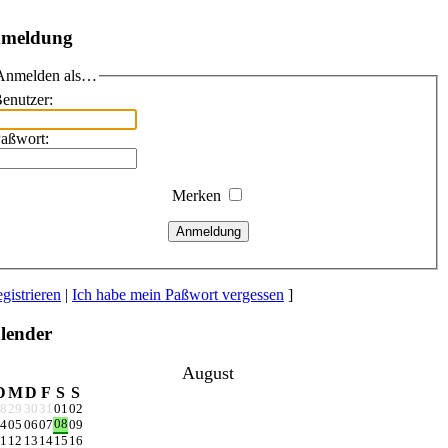
meldung
Anmelden als…
enutzer:
aßwort:
Merken
Anmeldung
gistrieren
|
Ich habe mein Paßwort vergessen
]
lender
August
D
M
D
F
S
S
8
29
30
31
01
02
08
4
05
06
07
09
1
12
13
14
15
16