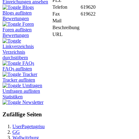
PLZ
Einreichungen ansehen
Telefon
619620
Blogs
Blogs auflisten
Fax
619622
Bewertungen
Mail
Foren
Beschreibung
Foren auflisten
URL
Bewertungen
Linkverzeichnis
Verzeichnis
durchstöbern
FAQs
FAQs auflisten
Tracker
Tracker auflisten
Umfragen
Umfragen auflisten
Statistiken
Newsletter
Zufällige Seiten
UserPagetugrisu
GG
Wallwitzburg