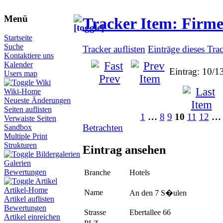
Menü
Tracker Item: Firm
Startseite
Suche
Tracker auflisten
Einträge dieses Tra
Kontaktiere uns
Kalender
Eintrag: 10/1
Users map
Wiki
Wiki-Home
Neueste Änderungen
Seiten auflisten
1
…
8
9
10
11
12
…
Verwaiste Seiten
Betrachten
Sandbox
Multiple Print
Strukturen
Eintrag ansehen
Bildergalerien
Galerien
Bewertungen
Branche
Hotels
Artikel
Artikel-Home
Name
An den 7 S�ulen
Artikel auflisten
Bewertungen
Strasse
Ebertallee 66
Artikel einreichen