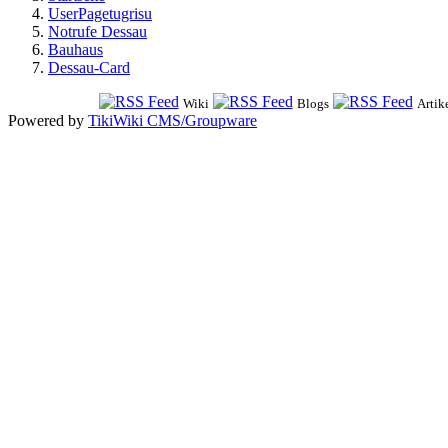
UserPagetugrisu
Notrufe Dessau
Bauhaus
Dessau-Card
Wiki
Blogs
Artik
Powered by
TikiWiki CMS/Groupware