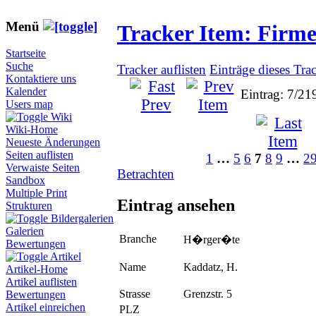
Menü
Tracker Item: Firm
Startseite
Suche
Tracker auflisten
Einträge dieses Tra
Kontaktiere uns
Kalender
Eintrag: 7/21
Users map
Wiki
Wiki-Home
Neueste Änderungen
Seiten auflisten
1
…
5
6
7
8
9
…
2
Verwaiste Seiten
Betrachten
Sandbox
Multiple Print
Eintrag ansehen
Strukturen
Bildergalerien
Galerien
Branche
H�rger�te
Bewertungen
Artikel
Name
Kaddatz, H.
Artikel-Home
Artikel auflisten
Strasse
Grenzstr. 5
Bewertungen
Artikel einreichen
PLZ