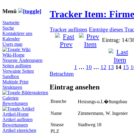
Menü
Tracker Item: Firm
Startseite
Suche
Tracker auflisten
Einträge dieses Tra
Kontaktiere uns
Kalender
Eintrag: 14/3
Users map
Wiki
Wiki-Home
Neueste Änderungen
Seiten auflisten
1
…
10
…
12
13
14
15
1
Verwaiste Seiten
Betrachten
Sandbox
Multiple Print
Eintrag ansehen
Strukturen
Bildergalerien
Galerien
Branche
Heizungs-u.L�ftungsbau
Bewertungen
Artikel
Name
Zimmermann, W. Ingenier
Artikel-Home
Artikel auflisten
Strasse
Stadtweg 18
Bewertungen
Artikel einreichen
PLZ