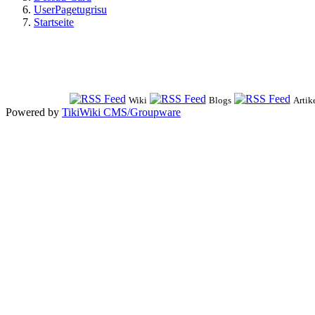
UserPagetugrisu
Startseite
Wiki
Blogs
Artik
Powered by
TikiWiki CMS/Groupware