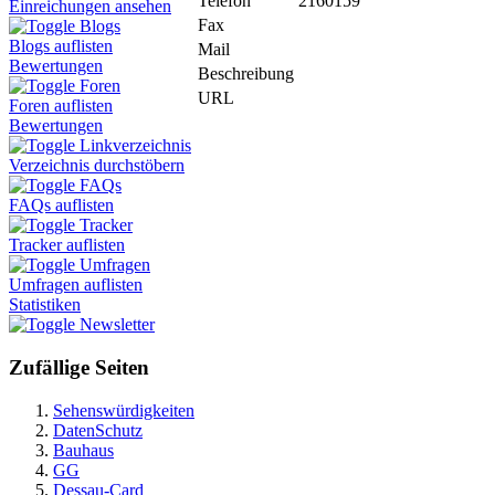
Telefon
2160159
Einreichungen ansehen
Fax
Blogs
Blogs auflisten
Mail
Bewertungen
Beschreibung
Foren
URL
Foren auflisten
Bewertungen
Linkverzeichnis
Verzeichnis durchstöbern
FAQs
FAQs auflisten
Tracker
Tracker auflisten
Umfragen
Umfragen auflisten
Statistiken
Newsletter
Zufällige Seiten
Sehenswürdigkeiten
DatenSchutz
Bauhaus
GG
Dessau-Card