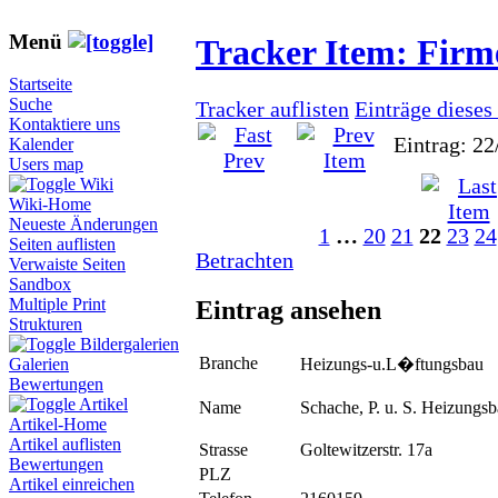
Menü
Tracker Item: Fir
Startseite
Suche
Tracker auflisten
Einträge dieses
Kontaktiere uns
Eintrag: 22
Kalender
Users map
Wiki
Wiki-Home
Neueste Änderungen
1
…
20
21
22
23
24
Seiten auflisten
Betrachten
Verwaiste Seiten
Sandbox
Multiple Print
Eintrag ansehen
Strukturen
Bildergalerien
Branche
Heizungs-u.L�ftungsbau
Galerien
Bewertungen
Artikel
Name
Schache, P. u. S. Heizungs
Artikel-Home
Artikel auflisten
Strasse
Goltewitzerstr. 17a
Bewertungen
PLZ
Artikel einreichen