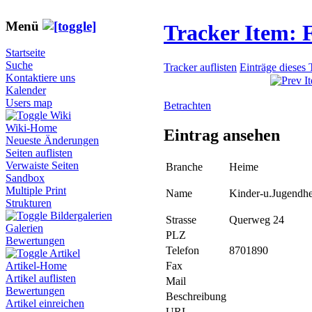
Menü
Tracker Item:
Startseite
Suche
Tracker auflisten
Einträge dieses 
Kontaktiere uns
Kalender
Users map
Betrachten
Wiki
Wiki-Home
Eintrag ansehen
Neueste Änderungen
Seiten auflisten
Verwaiste Seiten
Branche
Heime
Sandbox
Multiple Print
Name
Kinder-u.Jugendh
Strukturen
Bildergalerien
Strasse
Querweg 24
Galerien
PLZ
Bewertungen
Telefon
8701890
Artikel
Fax
Artikel-Home
Artikel auflisten
Mail
Bewertungen
Beschreibung
Artikel einreichen
URL