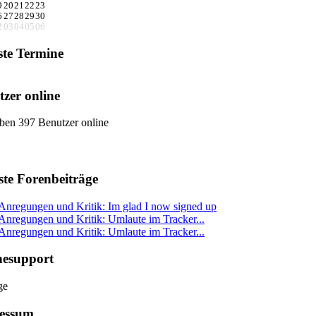
9
20
21
22
23
6
27
28
29
30
2
03
04
05
06
ste Termine
zer online
ben 397 Benutzer online
ste Forenbeiträge
Anregungen und Kritik: Im glad I now signed up
Anregungen und Kritik: Umlaute im Tracker...
Anregungen und Kritik: Umlaute im Tracker...
nesupport
essum