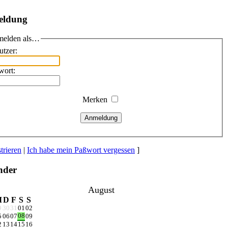
eldung
elden als…
utzer:
wort:
Merken
Anmeldung
trieren
|
Ich habe mein Paßwort vergessen
]
nder
August
M
D
F
S
S
9
30
31
01
02
08
5
06
07
09
2
13
14
15
16