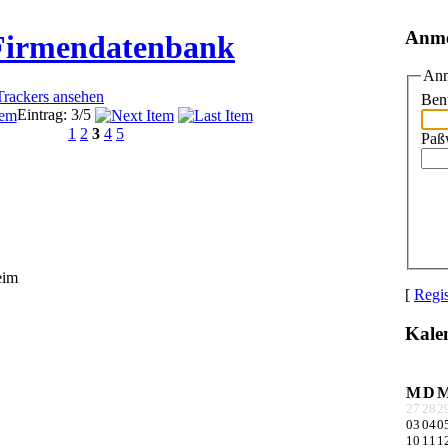
Anm
 Firmendatenbank
Anm
Trackers ansehen
Ben
Eintrag: 3/5
1
2
3
4
5
Paß
eim
[
Regis
Kale
M
D
27
28
2
03
04
0
10
11
1