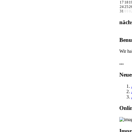
17
18
1
24
25
2
31
01
0
näch
Benut
Wir ha
...
Neue
Onli
Impr