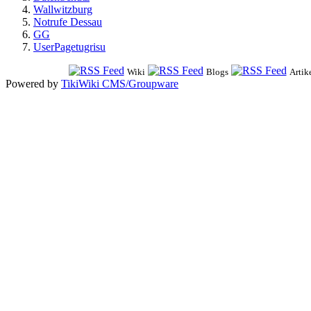
Wallwitzburg
Notrufe Dessau
GG
UserPagetugrisu
Wiki
Blogs
Artik
Powered by
TikiWiki CMS/Groupware