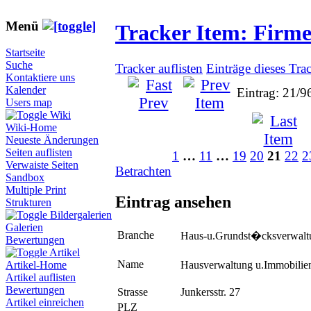
Menü
Tracker Item: Firm
Startseite
Suche
Tracker auflisten
Einträge dieses Tra
Kontaktiere uns
Kalender
Eintrag: 21/9
Users map
Wiki
Wiki-Home
Neueste Änderungen
Seiten auflisten
1
…
11
…
19
20
21
22
2
Verwaiste Seiten
Betrachten
Sandbox
Multiple Print
Eintrag ansehen
Strukturen
Bildergalerien
Galerien
Branche
Haus-u.Grundst�cksverwalt
Bewertungen
Artikel
Name
Hausverwaltung u.Immobilie
Artikel-Home
Artikel auflisten
Bewertungen
Strasse
Junkersstr. 27
Artikel einreichen
PLZ