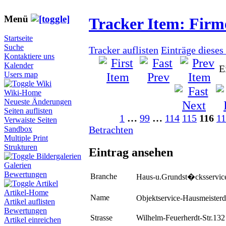
Menü
Tracker Item: Fir
Startseite
Suche
Tracker auflisten
Einträge dieses
Kontaktiere uns
Kalender
E
Users map
Wiki
Wiki-Home
Neueste Änderungen
Seiten auflisten
1
…
99
…
114
115
116
1
Verwaiste Seiten
Betrachten
Sandbox
Multiple Print
Strukturen
Eintrag ansehen
Bildergalerien
Galerien
Bewertungen
Branche
Haus-u.Grundst�cksservic
Artikel
Artikel-Home
Name
Objektservice-Hausmeisterd
Artikel auflisten
Bewertungen
Strasse
Wilhelm-Feuerherdt-Str.132
Artikel einreichen