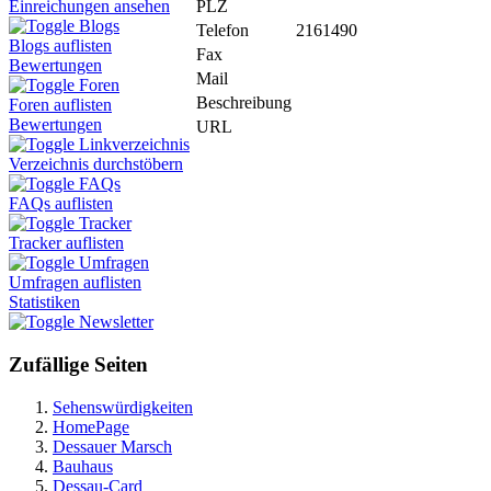
PLZ
Einreichungen ansehen
Blogs
Telefon
2161490
Blogs auflisten
Fax
Bewertungen
Mail
Foren
Beschreibung
Foren auflisten
Bewertungen
URL
Linkverzeichnis
Verzeichnis durchstöbern
FAQs
FAQs auflisten
Tracker
Tracker auflisten
Umfragen
Umfragen auflisten
Statistiken
Newsletter
Zufällige Seiten
Sehenswürdigkeiten
HomePage
Dessauer Marsch
Bauhaus
Dessau-Card