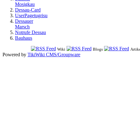
Mosigkau
Dessau-Card
UserPagetugrisu
Dessauer
Marsch
Notrufe Dessau
Bauhaus
Wiki
Blogs
Artik
Powered by
TikiWiki CMS/Groupware