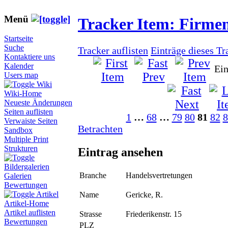
Menü
Tracker Item: Firme
Startseite
Suche
Tracker auflisten
Einträge dieses Tr
Kontaktiere uns
Kalender
Ein
Users map
Wiki
Wiki-Home
Neueste Änderungen
Seiten auflisten
1
…
68
…
79
80
81
82
8
Verwaiste Seiten
Betrachten
Sandbox
Multiple Print
Strukturen
Eintrag ansehen
Bildergalerien
Branche
Handelsvertretungen
Galerien
Bewertungen
Artikel
Name
Gericke, R.
Artikel-Home
Artikel auflisten
Strasse
Friederikenstr. 15
Bewertungen
PLZ