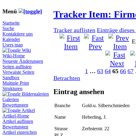
Menü
Tracker Item: Fir
Startseite
Suche
Tracker auflisten
Einträge dieses
Kontaktiere uns
Kalender
E
Users map
Wiki
Wiki-Home
Neueste Änderungen
Seiten auflisten
1
…
63
64
65
66
67
Verwaiste Seiten
Betrachten
Sandbox
Multiple Print
Strukturen
Eintrag ansehen
Bildergalerien
Galerien
Bewertungen
Branche
Gold-u. Silberschmieden
Artikel
Artikel-Home
Name
Heberling, J.
Artikel auflisten
Bewertungen
Strasse
Zerbsterstr. 22
Artikel einreichen
PLZ