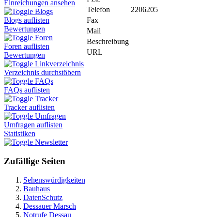
Einreichungen ansehen
Telefon
2206205
Blogs
Fax
Blogs auflisten
Bewertungen
Mail
Foren
Beschreibung
Foren auflisten
URL
Bewertungen
Linkverzeichnis
Verzeichnis durchstöbern
FAQs
FAQs auflisten
Tracker
Tracker auflisten
Umfragen
Umfragen auflisten
Statistiken
Newsletter
Zufällige Seiten
Sehenswürdigkeiten
Bauhaus
DatenSchutz
Dessauer Marsch
Notrufe Dessau