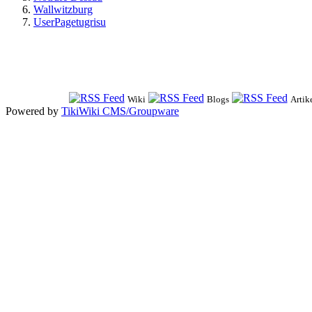
Wallwitzburg
UserPagetugrisu
Wiki
Blogs
Artik
Powered by
TikiWiki CMS/Groupware