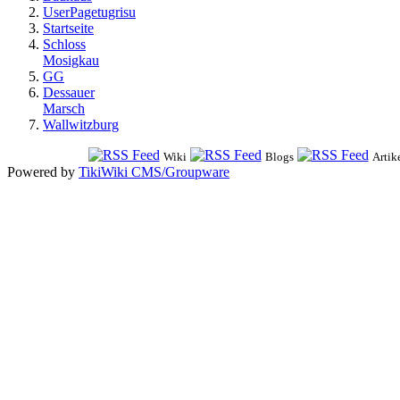
UserPagetugrisu
Startseite
Schloss
Mosigkau
GG
Dessauer
Marsch
Wallwitzburg
Wiki
Blogs
Artik
Powered by
TikiWiki CMS/Groupware