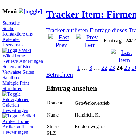
Menü
Tracker Item: Firme
Startseite
Suche
Tracker auflisten
Einträge dieses Tr
Kontaktiere uns
Kalender
Eintrag: 24/
Users map
Wiki
Wiki-Home
Neueste Änderungen
1
…
3
…
22
23
24
25
2
Seiten auflisten
Verwaiste Seiten
Betrachten
Sandbox
Multiple Print
Eintrag ansehen
Strukturen
Bildergalerien
Branche
Getr�nkevertrieb
Galerien
Bewertungen
Name
Handrich, K.
Artikel
Artikel-Home
Strasse
Rotdornweg 55
Artikel auflisten
Bewertungen
PLZ