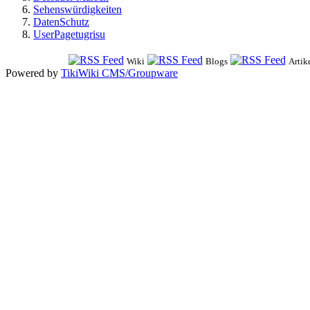
Sehenswürdigkeiten
DatenSchutz
UserPagetugrisu
Wiki
Blogs
Artik
Powered by
TikiWiki CMS/Groupware