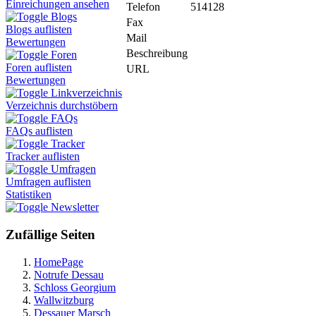
Einreichungen ansehen
Telefon
514128
Blogs
Fax
Blogs auflisten
Mail
Bewertungen
Beschreibung
Foren
Foren auflisten
URL
Bewertungen
Linkverzeichnis
Verzeichnis durchstöbern
FAQs
FAQs auflisten
Tracker
Tracker auflisten
Umfragen
Umfragen auflisten
Statistiken
Newsletter
Zufällige Seiten
HomePage
Notrufe Dessau
Schloss Georgium
Wallwitzburg
Dessauer Marsch