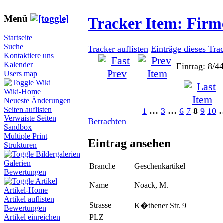
Menü
Tracker Item: Fir
Startseite
Suche
Tracker auflisten
Einträge dieses Tra
Kontaktiere uns
Kalender
Eintrag: 8/4
Users map
Wiki
Wiki-Home
Neueste Änderungen
Seiten auflisten
1
…
3
…
6
7
8
9
10
Verwaiste Seiten
Betrachten
Sandbox
Multiple Print
Eintrag ansehen
Strukturen
Bildergalerien
Galerien
Branche
Geschenkartikel
Bewertungen
Artikel
Name
Noack, M.
Artikel-Home
Artikel auflisten
Strasse
K�thener Str. 9
Bewertungen
PLZ
Artikel einreichen