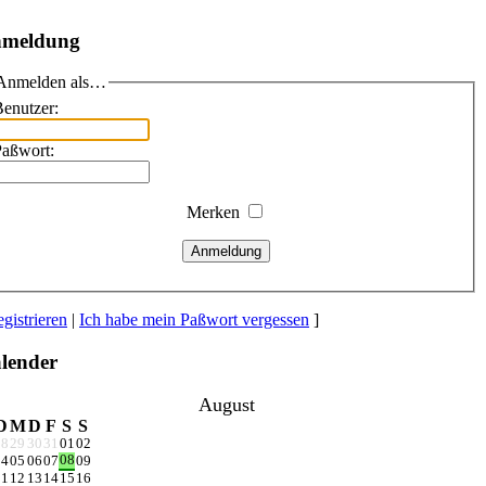
meldung
Anmelden als…
enutzer:
Paßwort:
Merken
Anmeldung
gistrieren
|
Ich habe mein Paßwort vergessen
]
lender
August
D
M
D
F
S
S
28
29
30
31
01
02
08
04
05
06
07
09
11
12
13
14
15
16