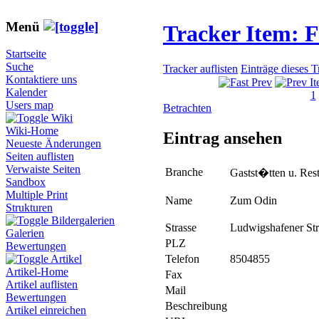
Menü
Tracker Item: 
Startseite
Suche
Tracker auflisten
Einträge dieses 
Kontaktiere uns
Kalender
1
Users map
Betrachten
Wiki
Wiki-Home
Eintrag ansehen
Neueste Änderungen
Seiten auflisten
Verwaiste Seiten
Branche
Gastst�tten u. Rest
Sandbox
Multiple Print
Name
Zum Odin
Strukturen
Bildergalerien
Strasse
Ludwigshafener Str
Galerien
PLZ
Bewertungen
Telefon
8504855
Artikel
Artikel-Home
Fax
Artikel auflisten
Mail
Bewertungen
Beschreibung
Artikel einreichen