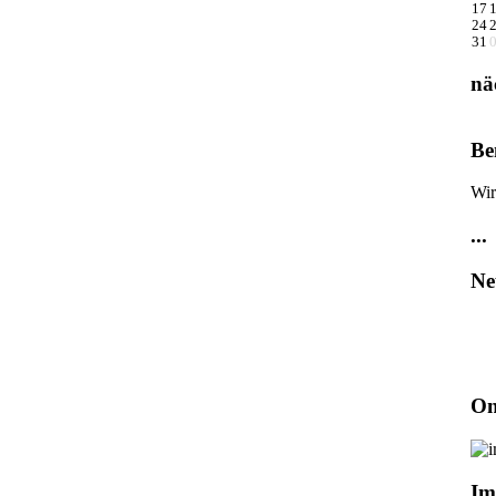
17
24
31
nä
Be
Wir
...
Ne
On
Im