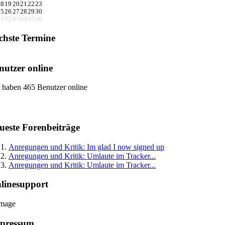
18
19
20
21
22
23
25
26
27
28
29
30
01
02
03
04
05
06
chste Termine
nutzer online
 haben 465 Benutzer online
ueste Forenbeiträge
Anregungen und Kritik: Im glad I now signed up
Anregungen und Kritik: Umlaute im Tracker...
Anregungen und Kritik: Umlaute im Tracker...
linesupport
pressum