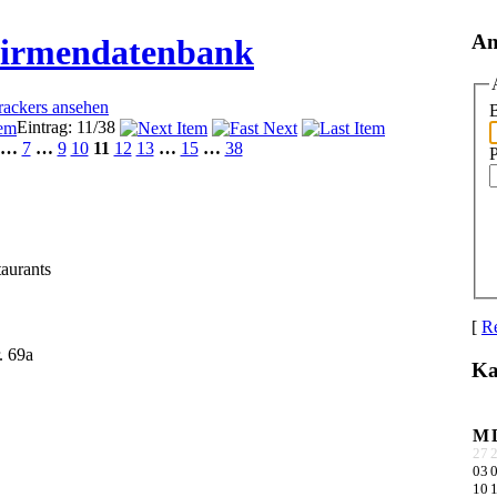
An
Firmendatenbank
Trackers ansehen
B
Eintrag: 11/38
…
7
…
9
10
11
12
13
…
15
…
38
aurants
[
Re
. 69a
Ka
M
27
03
10