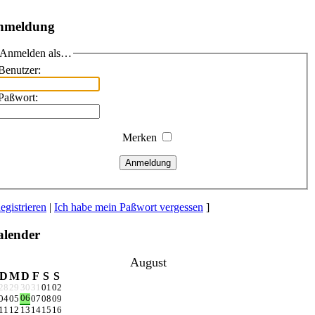
nmeldung
Anmelden als…
Benutzer:
Paßwort:
Merken
Anmeldung
egistrieren
|
Ich habe mein Paßwort vergessen
]
lender
August
D
M
D
F
S
S
28
29
30
31
01
02
06
04
05
07
08
09
11
12
13
14
15
16