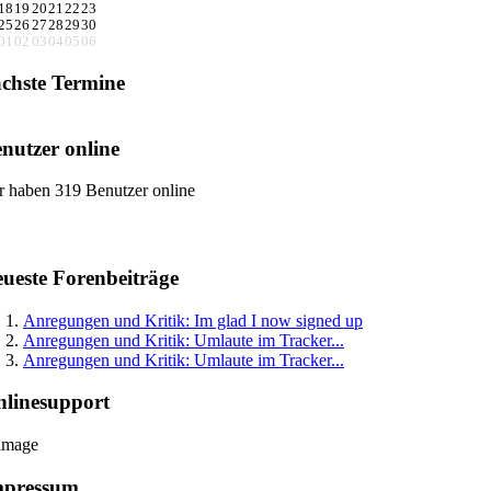
18
19
20
21
22
23
25
26
27
28
29
30
01
02
03
04
05
06
chste Termine
nutzer online
r haben 319 Benutzer online
ueste Forenbeiträge
Anregungen und Kritik: Im glad I now signed up
Anregungen und Kritik: Umlaute im Tracker...
Anregungen und Kritik: Umlaute im Tracker...
linesupport
mpressum