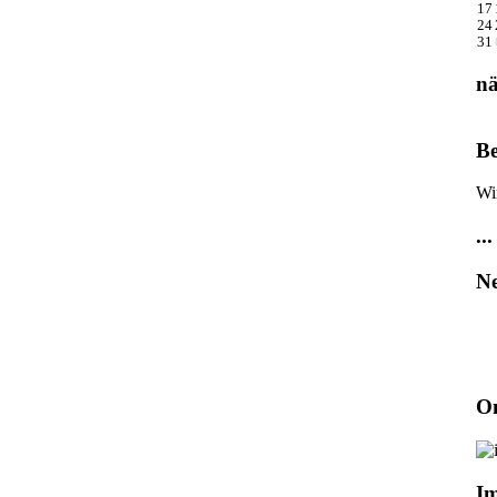
17
24
31
nä
Be
Wi
...
Ne
On
I