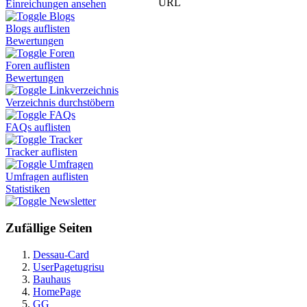
URL
Einreichungen ansehen
Blogs
Blogs auflisten
Bewertungen
Foren
Foren auflisten
Bewertungen
Linkverzeichnis
Verzeichnis durchstöbern
FAQs
FAQs auflisten
Tracker
Tracker auflisten
Umfragen
Umfragen auflisten
Statistiken
Newsletter
Zufällige Seiten
Dessau-Card
UserPagetugrisu
Bauhaus
HomePage
GG