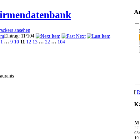
A
Firmendatenbank
rackers ansehen
Eintrag: 11/104
1
…
9
10
11
12
13
…
22
…
104
aurants
[
R
Ka
M
27
03
10