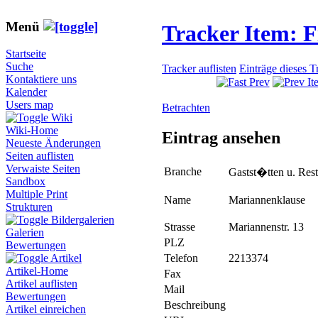
Menü
Tracker Item: 
Startseite
Suche
Tracker auflisten
Einträge dieses T
Kontaktiere uns
Kalender
Users map
Betrachten
Wiki
Wiki-Home
Eintrag ansehen
Neueste Änderungen
Seiten auflisten
Verwaiste Seiten
Branche
Gastst�tten u. Rest
Sandbox
Multiple Print
Name
Mariannenklause
Strukturen
Bildergalerien
Strasse
Mariannenstr. 13
Galerien
PLZ
Bewertungen
Telefon
2213374
Artikel
Artikel-Home
Fax
Artikel auflisten
Mail
Bewertungen
Beschreibung
Artikel einreichen