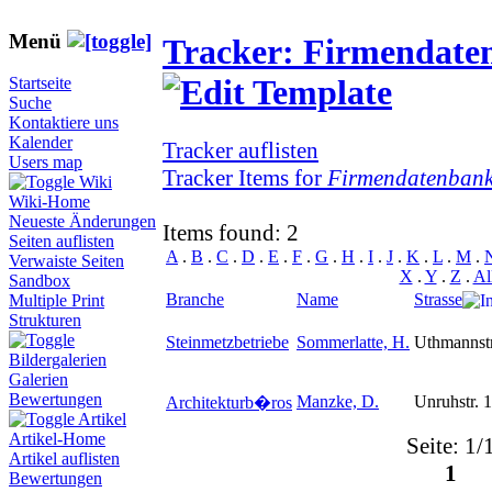
Menü
Tracker: Firmendate
Startseite
Suche
Kontaktiere uns
Kalender
Tracker auflisten
Users map
Tracker Items for
Firmendatenban
Wiki
Wiki-Home
Neueste Änderungen
Items found: 2
Seiten auflisten
A
.
B
.
C
.
D
.
E
.
F
.
G
.
H
.
I
.
J
.
K
.
L
.
M
.
Verwaiste Seiten
X
.
Y
.
Z
.
Al
Sandbox
Branche
Name
Strasse
Multiple Print
Strukturen
Steinmetzbetriebe
Sommerlatte, H.
Uthmannstr
Bildergalerien
Galerien
Bewertungen
Manzke, D.
Unruhstr. 
Architekturb�ros
Artikel
Artikel-Home
Seite: 1/
Artikel auflisten
1
Bewertungen