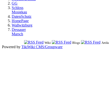
GG
Schloss
Mosigkau
DatenSchutz
HomePage
Wallwitzburg
Dessauer
Marsch
Wiki
Blogs
Artik
Powered by
TikiWiki CMS/Groupware