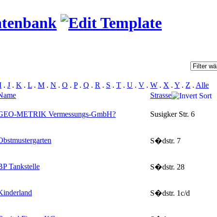
atenbank
I
.
J
.
K
.
L
.
M
.
N
.
O
.
P
.
Q
.
R
.
S
.
T
.
U
.
V
.
W
.
X
.
Y
.
Z
.
Alle
Name
Strasse
GEO-METRIK Vermessungs-GmbH
?
Susigker Str. 6
Obstmustergarten
S�dstr. 7
BP Tankstelle
S�dstr. 28
Kinderland
S�dstr. 1c/d