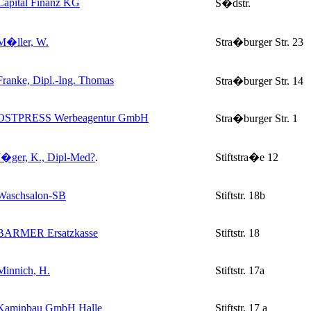
Capital Finanz KG
S�dstr.
M�ller, W.
Stra�burger Str. 23
Franke, Dipl.-Ing. Thomas
Stra�burger Str. 14
OSTPRESS Werbeagentur GmbH
Stra�burger Str. 1
J�ger, K., Dipl-Med
?
.
Stiftstra�e 12
Waschsalon-SB
Stiftstr. 18b
BARMER Ersatzkasse
Stiftstr. 18
Minnich, H.
Stiftstr. 17a
Kaminbau GmbH Halle
Stiftstr. 17 a