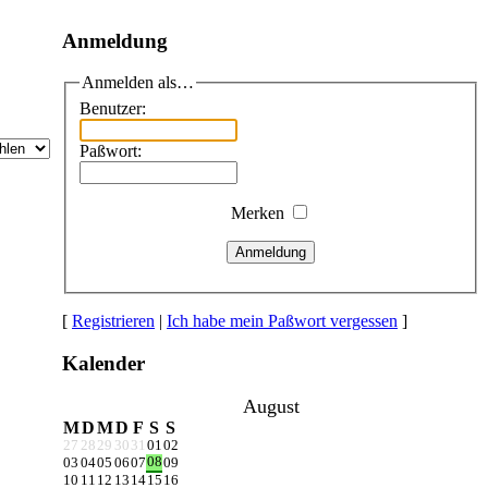
Anmeldung
Anmelden als…
Benutzer:
Paßwort:
Merken
Anmeldung
[
Registrieren
|
Ich habe mein Paßwort vergessen
]
Kalender
August
M
D
M
D
F
S
S
27
28
29
30
31
01
02
08
03
04
05
06
07
09
10
11
12
13
14
15
16