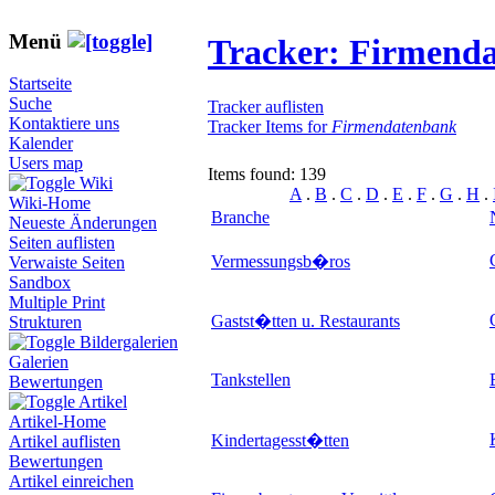
Menü
Tracker: Firmend
Startseite
Suche
Tracker auflisten
Kontaktiere uns
Tracker Items for
Firmendatenbank
Kalender
Users map
Items found: 139
Wiki
A
.
B
.
C
.
D
.
E
.
F
.
G
.
H
.
Wiki-Home
Branche
Neueste Änderungen
Seiten auflisten
Vermessungsb�ros
Verwaiste Seiten
Sandbox
Multiple Print
Gastst�tten u. Restaurants
Strukturen
Bildergalerien
Galerien
Tankstellen
Bewertungen
Artikel
Artikel-Home
Kindertagesst�tten
Artikel auflisten
Bewertungen
Artikel einreichen