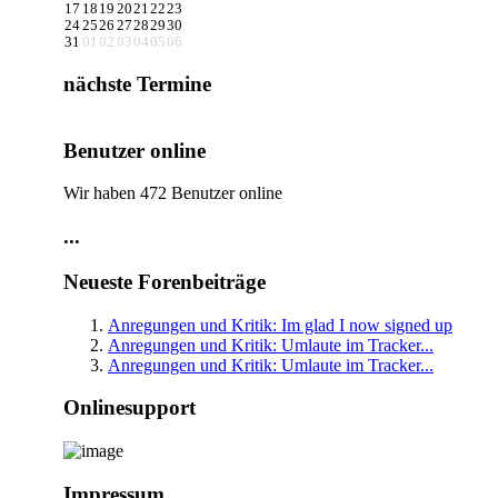
17
18
19
20
21
22
23
24
25
26
27
28
29
30
31
01
02
03
04
05
06
nächste Termine
Benutzer online
Wir haben 472 Benutzer online
...
Neueste Forenbeiträge
Anregungen und Kritik: Im glad I now signed up
Anregungen und Kritik: Umlaute im Tracker...
Anregungen und Kritik: Umlaute im Tracker...
Onlinesupport
Impressum