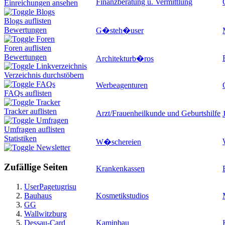
Finanzberatung u. Vermittlung
Einreichungen ansehen
Blogs
Blogs auflisten
Bewertungen
G�steh�user
Foren
Foren auflisten
Bewertungen
Architekturb�ros
Linkverzeichnis
Verzeichnis durchstöbern
FAQs
Werbeagenturen
FAQs auflisten
Tracker
Tracker auflisten
Arzt/Frauenheilkunde und Geburtshilfe
Umfragen
Umfragen auflisten
Statistiken
W�schereien
Newsletter
Zufällige Seiten
Krankenkassen
UserPagetugrisu
Bauhaus
Kosmetikstudios
GG
Wallwitzburg
Dessau-Card
Kaminbau