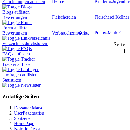
Heime
Kinder-u.Jugendh
Einreichungen ansehen
Blogs
Blogs auflisten
Fleischereien
Fleischerei Kellner
Bewertungen
Foren
Foren auflisten
Penny-Markt
?
Verbraucherm�rkte
Bewertungen
Linkverzeichnis
Seite: 
Verzeichnis durchstöbern
FAQs
1
FAQs auflisten
Tracker
Tracker auflisten
Umfragen
Umfragen auflisten
Statistiken
Newsletter
Zufällige Seiten
Dessauer Marsch
UserPagetugrisu
Startseite
HomePage
Notrufe Dessau