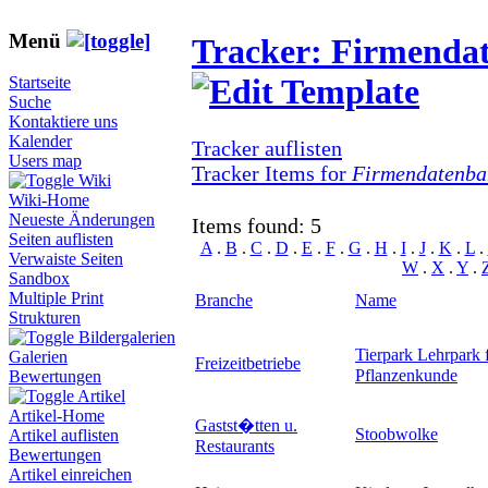
Menü
Tracker: Firmenda
Startseite
Suche
Kontaktiere uns
Kalender
Tracker auflisten
Users map
Tracker Items for
Firmendatenba
Wiki
Wiki-Home
Neueste Änderungen
Items found: 5
Seiten auflisten
A
.
B
.
C
.
D
.
E
.
F
.
G
.
H
.
I
.
J
.
K
.
L
.
Verwaiste Seiten
W
.
X
.
Y
.
Sandbox
Multiple Print
Branche
Name
Strukturen
Bildergalerien
Tierpark Lehrpark 
Galerien
Freizeitbetriebe
Pflanzenkunde
Bewertungen
Artikel
Artikel-Home
Gastst�tten u.
Stoobwolke
Artikel auflisten
Restaurants
Bewertungen
Artikel einreichen