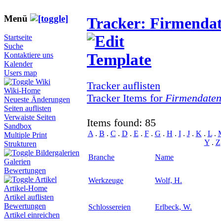
Menü
Tracker: Firmenda
Startseite
Suche
Kontaktiere uns
Kalender
Users map
Wiki
Tracker auflisten
Wiki-Home
Tracker Items for
Firmendate
Neueste Änderungen
Seiten auflisten
Verwaiste Seiten
Items found: 85
Sandbox
A
.
B
.
C
.
D
.
E
.
F
.
G
.
H
.
I
.
J
.
K
.
L
.
Multiple Print
Y
.
Z
Strukturen
Bildergalerien
Branche
Name
Galerien
Bewertungen
Artikel
Werkzeuge
Wolf, H.
Artikel-Home
Artikel auflisten
Bewertungen
Schlossereien
Erlbeck, W.
Artikel einreichen