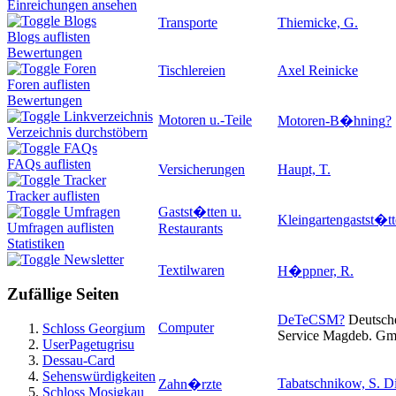
Einreichungen ansehen
Blogs
Transporte
Thiemicke, G.
Blogs auflisten
Bewertungen
Foren
Tischlereien
Axel Reinicke
Foren auflisten
Bewertungen
Linkverzeichnis
Motoren u.-Teile
Motoren-B�hning
?
Verzeichnis durchstöbern
FAQs
FAQs auflisten
Versicherungen
Haupt, T.
Tracker
Tracker auflisten
Gastst�tten u.
Umfragen
Kleingartengastst�tt
Umfragen auflisten
Restaurants
Statistiken
Newsletter
Textilwaren
H�ppner, R.
Zufällige Seiten
DeTeCSM
?
Deutsch
Computer
Schloss Georgium
Service Magdeb. G
UserPagetugrisu
Dessau-Card
Sehenswürdigkeiten
Tabatschnikow, S. D
Zahn�rzte
Schloss Mosigkau