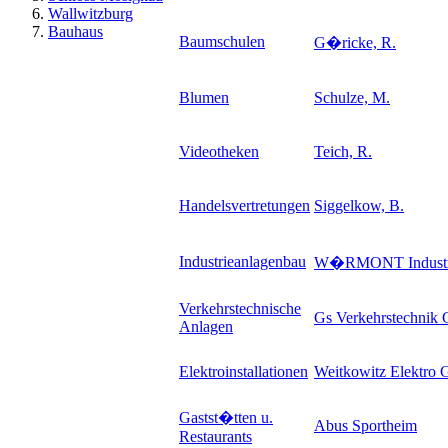
Wallwitzburg
Bauhaus
Baumschulen
G�ricke, R.
Blumen
Schulze, M.
Videotheken
Teich, R.
Handelsvertretungen
Siggelkow, B.
Industrieanlagenbau
W�RMONT Industr
Verkehrstechnische
Gs Verkehrstechni
Anlagen
Elektroinstallationen
Weitkowitz Elektro
Gastst�tten u.
Abus Sportheim
Restaurants