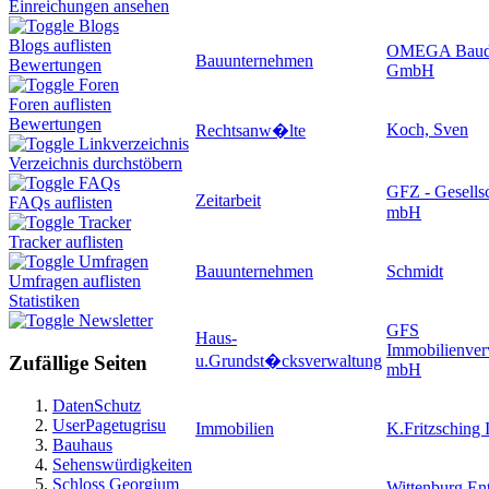
Einreichungen ansehen
Blogs
Blogs auflisten
OMEGA Baudie
Bauunternehmen
Bewertungen
GmbH
Foren
Foren auflisten
Bewertungen
Koch, Sven
Rechtsanw�lte
Linkverzeichnis
Verzeichnis durchstöbern
FAQs
GFZ - Gesellsc
Zeitarbeit
FAQs auflisten
mbH
Tracker
Tracker auflisten
Umfragen
Bauunternehmen
Schmidt
Umfragen auflisten
Statistiken
Newsletter
GFS
Haus-
Immobilienver
u.Grundst�cksverwaltung
Zufällige Seiten
mbH
DatenSchutz
UserPagetugrisu
Immobilien
K.Fritzsching
Bauhaus
Sehenswürdigkeiten
Schloss Georgium
Wittenburg En