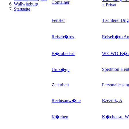
Container
Wallwitzburg
+ Privat
Startseite
Fenster
Tischlerei Ung
Reiseb�ros
Reiseb�ro An
B�robedarf
WE-WO-B�ro
Spedition Hent
Umz�ge
Zeitarbeit
Personalleas
Rzeznik, A
Rechtsanw�lte
K�chen
K�chen-u. W