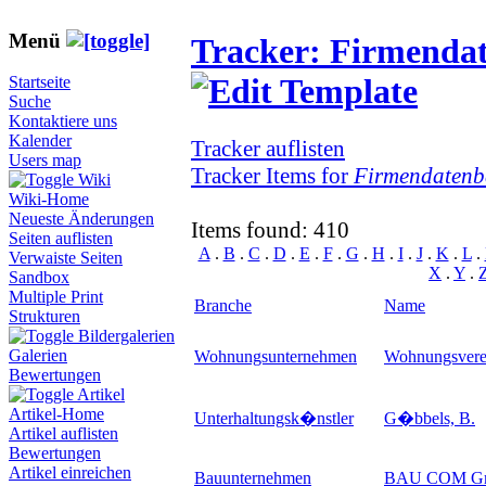
Menü
Tracker: Firmenda
Startseite
Suche
Kontaktiere uns
Kalender
Tracker auflisten
Users map
Tracker Items for
Firmendatenb
Wiki
Wiki-Home
Neueste Änderungen
Items found: 410
Seiten auflisten
A
.
B
.
C
.
D
.
E
.
F
.
G
.
H
.
I
.
J
.
K
.
L
.
Verwaiste Seiten
X
.
Y
.
Sandbox
Multiple Print
Branche
Name
Strukturen
Bildergalerien
Galerien
Wohnungsunternehmen
Wohnungsverei
Bewertungen
Artikel
Artikel-Home
Unterhaltungsk�nstler
G�bbels, B.
Artikel auflisten
Bewertungen
Artikel einreichen
Bauunternehmen
BAU COM G