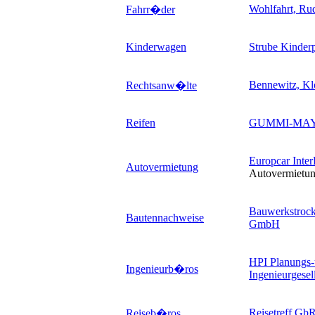
Wohlfahrt, Ru
Fahrr�der
Kinderwagen
Strube Kinde
Bennewitz, K
Rechtsanw�lte
Reifen
GUMMI-MA
Europcar Inte
Autovermietung
Autovermiet
Bauwerkstrock
Bautennachweise
GmbH
HPI Planungs
Ingenieurb�ros
Ingenieurgese
Reisetreff Gb
Reiseb�ros