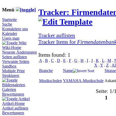
Menü
Tracker: Firmendate
Startseite
Suche
Kontaktiere uns
Kalender
Tracker auflisten
Users map
Tracker Items for
Firmendatenban
Wiki
Wiki-Home
Neueste Änderungen
Items found: 1
Seiten auflisten
A
.
B
.
C
.
D
.
E
.
F
.
G
.
H
.
I
.
J
.
K
.
L
.
M
.
Verwaiste Seiten
X
.
Y
.
Z
.
Al
Sandbox
Branche
Name
Strasse
Multiple Print
Strukturen
Musikschulen
YAMAHA-Musikschule
Askani
Bildergalerien
Galerien
Seite: 1/
Bewertungen
1
Artikel
Artikel-Home
Artikel auflisten
Bewertungen