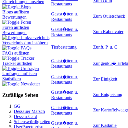
Zum Odin
Einreichungen ansehen
Restaurants
Blogs
Blogs auflisten
Gastst�tten u.
Zum Quietscheck
Bewertungen
Restaurants
Foren
Foren auflisten
Gastst�tten u.
Zum Rabenvater
Bewertungen
Restaurants
Linkverzeichnis
Verzeichnis durchstöbern
Tierbestattung
Zunft, P. u. C.
FAQs
FAQs auflisten
Tracker
Gastst�tten u.
Zungenku� Erlebn
Tracker auflisten
Restaurants
Umfragen
Umfragen auflisten
Gastst�tten u.
Statistiken
Zur Einigkeit
Restaurants
Newsletter
Gastst�tten u.
Zur Entgleisung
Zufällige Seiten
Restaurants
GG
Gastst�tten u.
Zur Kartoffelwaag
Dessauer Marsch
Restaurants
Dessau-Card
Sehenswürdigkeiten
Gastst�tten u.
Zur Kastanie
UserPagetugrisu