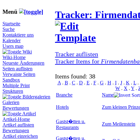
Menü
Tracker: Firmenda
Startseite
Suche
Kontaktiere uns
Kalender
Users map
Wiki
Tracker auflisten
Wiki-Home
Tracker Items for
Firmendatenba
Neueste Änderungen
Seiten auflisten
Verwaiste Seiten
Items found: 38
Sandbox
A
.
B
.
C
.
D
.
E
.
F
.
G
.
H
.
I
.
J
.
K
.
L
.
Multiple Print
W
.
X
.
Y
.
Strukturen
Branche
Name
Bildergalerien
Galerien
Hotels
Zum kleinen Prinz
Bewertungen
Artikel
Artikel-Home
Gastst�tten u.
Zum Meilenstein
Artikel auflisten
Restaurants
Bewertungen
Artikel einreichen
Gastst�tten u.