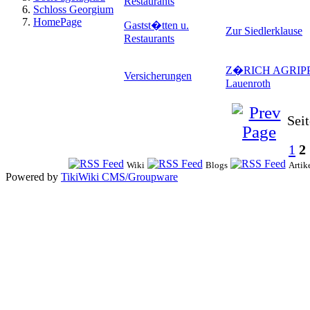
Restaurants
Schloss Georgium
HomePage
Gastst�tten u.
Zur Siedlerklause
Restaurants
Z�RICH AGRIPP
Versicherungen
Lauenroth
Seit
1
2
Wiki
Blogs
Artik
Powered by
TikiWiki CMS/Groupware