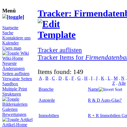
Menü
Tracker: Firmendaten
Startseite
Suche
Kontaktiere uns
Kalender
Users map
Tracker auflisten
Wiki
Tracker Items for
Firmendatenba
Wiki-Home
Neueste
Änderungen
Items found: 149
Seiten auflisten
A
.
B
.
C
.
D
.
E
.
F
.
G
.
H
.
I
.
J
.
K
.
L
.
M
.
N
Verwaiste Seiten
Z
.
Alle
Sandbox
Multiple Print
Branche
Name
Strukturen
Autoteile
R & D Auto-Glas
?
Bildergalerien
Galerien
Bewertungen
Immobilien
R + R Immobilien 
Artikel
Artikel-Home