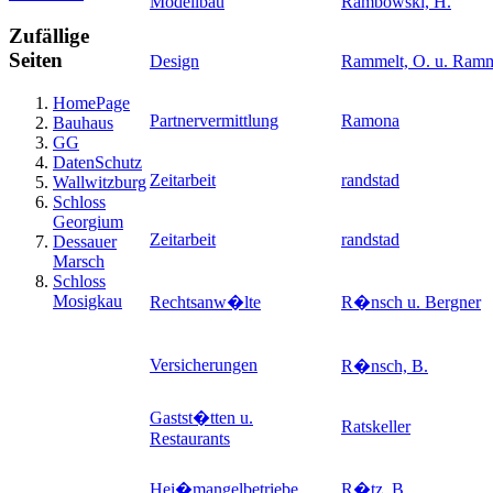
Modellbau
Rambowski, H.
Zufällige
Seiten
Design
Rammelt, O. u. Ramm
HomePage
Partnervermittlung
Ramona
Bauhaus
GG
DatenSchutz
Zeitarbeit
randstad
Wallwitzburg
Schloss
Georgium
Zeitarbeit
randstad
Dessauer
Marsch
Schloss
Mosigkau
Rechtsanw�lte
R�nsch u. Bergner
Versicherungen
R�nsch, B.
Gastst�tten u.
Ratskeller
Restaurants
Hei�mangelbetriebe
R�tz, B.