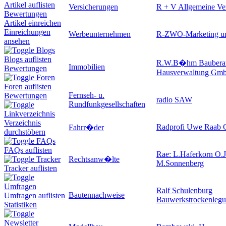
Artikel auflisten
Versicherungen
R + V Allgemeine Ve
Bewertungen
Artikel einreichen
Einreichungen
Werbeunternehmen
R-ZWO-Marketing u
ansehen
Blogs
Blogs auflisten
R.W.B�hm Baubera
Immobilien
Bewertungen
Hausverwaltung Gm
Foren
Foren auflisten
Fernseh- u.
Bewertungen
radio SAW
Rundfunkgesellschaften
Linkverzeichnis
Verzeichnis
Radprofi Uwe Raab
Fahrr�der
durchstöbern
FAQs
FAQs auflisten
Rae: L.Haferkorn O.
Rechtsanw�lte
Tracker
M.Sonnenberg
Tracker auflisten
Umfragen
Ralf Schulenburg
Bautennachweise
Umfragen auflisten
Bauwerkstrockenleg
Statistiken
Newsletter