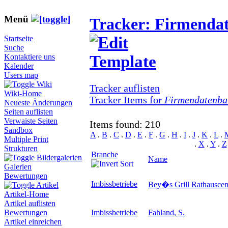
Menü
Tracker: Firmenda
Startseite
Suche
Kontaktiere uns
Kalender
Users map
Wiki
Tracker auflisten
Wiki-Home
Tracker Items for
Firmendatenba
Neueste Änderungen
Seiten auflisten
Verwaiste Seiten
Items found: 210
Sandbox
A
.
B
.
C
.
D
.
E
.
F
.
G
.
H
.
I
.
J
.
K
.
L
.
Multiple Print
.
X
.
Y
.
Z
Strukturen
Branche
Bildergalerien
Name
Galerien
Bewertungen
Imbissbetriebe
Bey�s Grill Rathauscen
Artikel
Artikel-Home
Artikel auflisten
Imbissbetriebe
Fahland, S.
Bewertungen
Artikel einreichen