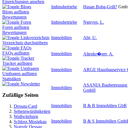
Einreichungen ansehen
Imbissbetriebe
Hasan Boba-Grill
?
Gmb
Blogs
Blogs auflisten
Bewertungen
Imbissbetriebe
Ngnyen, L.
Foren
Foren auflisten
Bewertungen
Immobilien
Abt, U.
Linkverzeichnis
Verzeichnis durchstöbern
FAQs
FAQs auflisten
Immobilien
Altenkr�ger, A.
Tracker
Tracker auflisten
Umfragen
Immobilien
ARGE Hausbauservice
Umfragen auflisten
Statistiken
Newsletter
ASANIA Baubetreuung u
Immobilien
GmbH
Zufällige Seiten
Immobilien
B & B Immobilien GbR
Dessau-Card
Sehenswürdigkeiten
Wallwitzburg
Immobilien
B & S Immobilien Gmb
Schloss Mosigkau
Notrufe Dessau