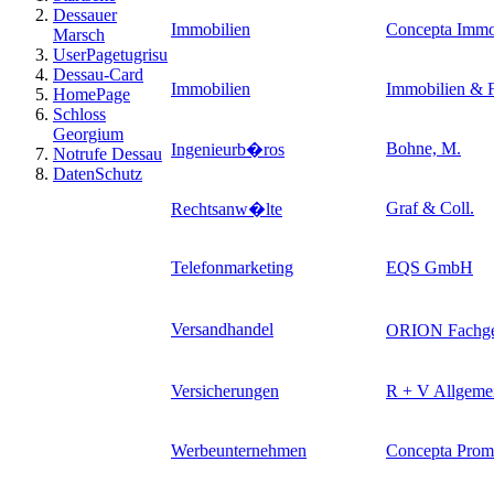
Dessauer
Immobilien
Concepta Immo
Marsch
UserPagetugrisu
Dessau-Card
Immobilien
Immobilien & F
HomePage
Schloss
Georgium
Bohne, M.
Ingenieurb�ros
Notrufe Dessau
DatenSchutz
Graf & Coll.
Rechtsanw�lte
Telefonmarketing
EQS GmbH
Versandhandel
ORION Fachg
Versicherungen
R + V Allgeme
Werbeunternehmen
Concepta Prom