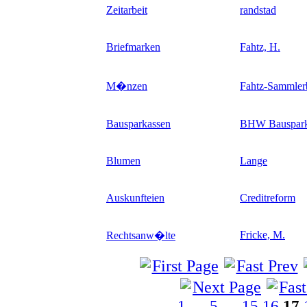
Zeitarbeit
randstad
Briefmarken
Fahtz, H.
M�nzen
Fahtz-Sammle
Bausparkassen
BHW Bauspark
Blumen
Lange
Auskunfteien
Creditreform
Fricke, M.
Rechtsanw�lte
1
…
5
…
15
16
17