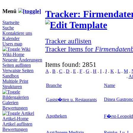
Menü
Tracker: Firmendat
Startseite
Suche
Kontaktiere uns
Kalender
Tracker auflisten
Users map
Tracker Items for
Firmendaten
Wiki
Wiki-Home
Neueste Änderungen
Items found: 2851
Seiten auflisten
Verwaiste Seiten
A
.
B
.
C
.
D
.
E
.
F
.
G
.
H
.
I
.
J
.
K
.
L
.
M
.
Sandbox
.
Al
Multiple Print
Branche
Name
Strukturen
Bildergalerien
Dinea Gastro
Gastst�tten u. Restaurants
Galerien
Bewertungen
Artikel
Apotheken
F�rst-Leopold
Artikel-Home
Artikel auflisten
Bewertungen
Arzt/Innere Medizin
Reinke, I u. I.