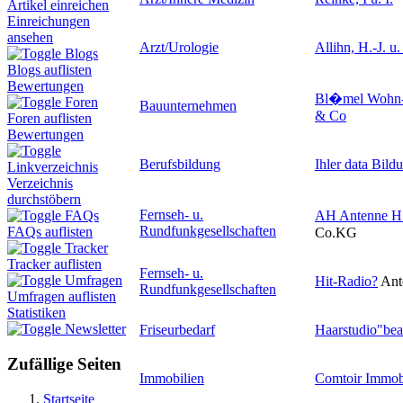
Artikel einreichen
Einreichungen
ansehen
Arzt/Urologie
Allihn, H.-J. u.
Blogs
Blogs auflisten
Bewertungen
Bl�mel Wohn
Foren
Bauunternehmen
& Co
Foren auflisten
Bewertungen
Berufsbildung
Ihler data Bil
Linkverzeichnis
Verzeichnis
durchstöbern
Fernseh- u.
AH Antenne H
FAQs
Rundfunkgesellschaften
FAQs auflisten
Co.KG
Tracker
Tracker auflisten
Fernseh- u.
Umfragen
Hit-Radio
?
Ant
Rundfunkgesellschaften
Umfragen auflisten
Statistiken
Newsletter
Friseurbedarf
Haarstudio"beau
Zufällige Seiten
Immobilien
Comtoir Immobi
Startseite