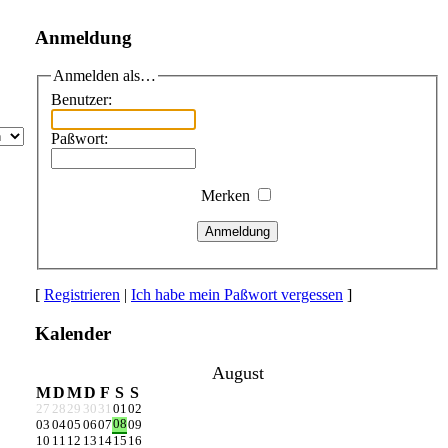
Anmeldung
Anmelden als…
Benutzer:
Paßwort:
Merken
Anmeldung
[
Registrieren
|
Ich habe mein Paßwort vergessen
]
Kalender
August
M
D
M
D
F
S
S
27
28
29
30
31
01
02
08
03
04
05
06
07
09
10
11
12
13
14
15
16