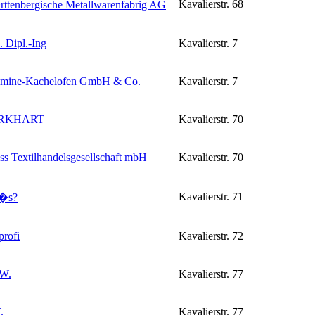
Kavalierstr. 68
enbergische Metallwarenfabrig AG
 Dipl.-Ing
Kavalierstr. 7
ine-Kachelofen GmbH & Co.
Kavalierstr. 7
URKHART
Kavalierstr. 70
s Textilhandelsgesellschaft mbH
Kavalierstr. 70
Kavalierstr. 71
�s
?
profi
Kavalierstr. 72
 W.
Kavalierstr. 77
.
Kavalierstr. 77