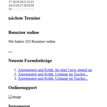
17
18
19
20
21
22
23
24
25
26
27
28
29
30
31
01
02
03
04
05
06
nächste Termine
Benutzer online
Wir haben 333 Benutzer online
...
Neueste Forenbeiträge
Anregungen und Kritik: Im glad I now signed up
Anregungen und Kritik: Umlaute im Tracker...
Anregungen und Kritik: Umlaute im Tracker...
Onlinesupport
Impressum