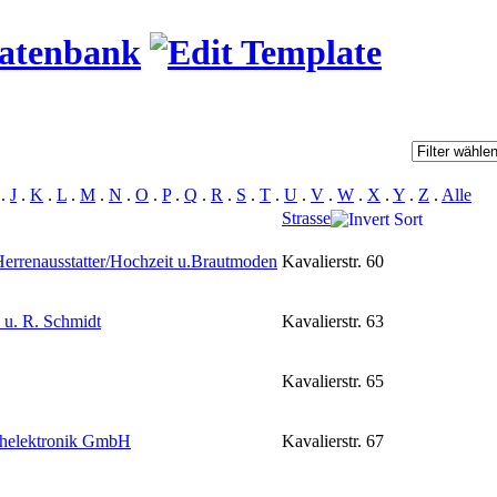
datenbank
.
J
.
K
.
L
.
M
.
N
.
O
.
P
.
Q
.
R
.
S
.
T
.
U
.
V
.
W
.
X
.
Y
.
Z
.
Alle
Strasse
errenausstatter/Hochzeit u.Brautmoden
Kavalierstr. 60
u. R. Schmidt
Kavalierstr. 63
Kavalierstr. 65
chelektronik GmbH
Kavalierstr. 67