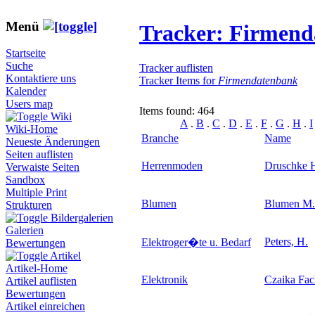
Menü
Tracker: Firmen
Startseite
Suche
Tracker auflisten
Kontaktiere uns
Tracker Items for
Firmendatenbank
Kalender
Users map
Items found: 464
Wiki
A
.
B
.
C
.
D
.
E
.
F
.
G
.
H
.
I
Wiki-Home
Branche
Name
Neueste Änderungen
Seiten auflisten
Herrenmoden
Druschke H
Verwaiste Seiten
Sandbox
Multiple Print
Blumen
Blumen M. 
Strukturen
Bildergalerien
Galerien
Peters, H.
Elektroger�te u. Bedarf
Bewertungen
Artikel
Artikel-Home
Elektronik
Czaika Fa
Artikel auflisten
Bewertungen
Artikel einreichen