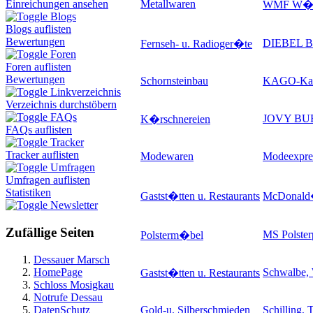
Metallwaren
Einreichungen ansehen
WMF W�rtt
Blogs
Blogs auflisten
Bewertungen
DIEBEL B.
Fernseh- u. Radioger�te
Foren
Foren auflisten
Bewertungen
Schornsteinbau
KAGO-Kam
Linkverzeichnis
Verzeichnis durchstöbern
FAQs
JOVY B
K�rschnereien
FAQs auflisten
Tracker
Tracker auflisten
Modewaren
Modeexpres
Umfragen
Umfragen auflisten
Statistiken
Gastst�tten u. Restaurants
McDonald
Newsletter
Zufällige Seiten
MS Polster
Polsterm�bel
Dessauer Marsch
HomePage
Schwalbe,
Gastst�tten u. Restaurants
Schloss Mosigkau
Notrufe Dessau
DatenSchutz
Gold-u. Silberschmieden
Schilling, T