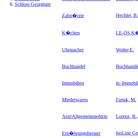
Schloss Georgium
Hechler, B.
Zahn�rzte
K�chen
LE-OS K�
Uhrmacher
Wolter,E.
Buchhandel
Buchhandl
Immobilien
iic-Immobi
Miederwaren
Fartak, M.
Arzt/Allgemeinmedizin
Lorenz, B.,
bioLine Ge
Ern�hrungsberater