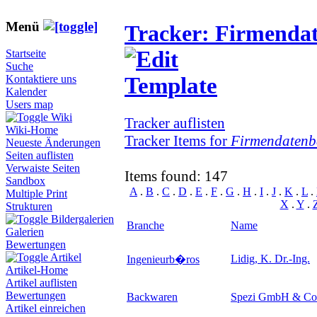
Menü
Tracker: Firmenda
Startseite
Suche
Kontaktiere uns
Kalender
Users map
Wiki
Tracker auflisten
Wiki-Home
Tracker Items for
Firmendatenb
Neueste Änderungen
Seiten auflisten
Verwaiste Seiten
Items found: 147
Sandbox
A
.
B
.
C
.
D
.
E
.
F
.
G
.
H
.
I
.
J
.
K
.
L
.
Multiple Print
X
.
Y
.
Strukturen
Bildergalerien
Branche
Name
Galerien
Bewertungen
Artikel
Lidig, K. Dr.-Ing.
Ingenieurb�ros
Artikel-Home
Artikel auflisten
Bewertungen
Backwaren
Spezi GmbH & Co
Artikel einreichen