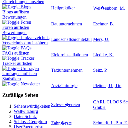
Einreichungen ansehen
Blogs
Heilpraktiker
Wei�enborn, M.
Blogs auflisten
Bewertungen
Foren
Bauunternehmen
Eschner, B.
Foren auflisten
Bewertungen
Linkverzeichnis
Landschaftsarchitektur
Merz, U.
Verzeichnis durchstöbern
FAQs
FAQs auflisten
Elektroinstallationen
Liedtke, K.
Tracker
Tracker auflisten
Umfragen
Taxiunternehmen
Seitz, P.
Umfragen auflisten
Statistiken
Newsletter
Arzt/Chirurgie
Plettner, U., Dr.
Zufällige Seiten
CARL CLOOS Sch
Schwei�ereien
Sehenswürdigkeiten
GmbH
Wallwitzburg
DatenSchutz
Schloss Georgium
Schmidt, J., P. u. 
Zahn�rzte
UserPagetugrisu