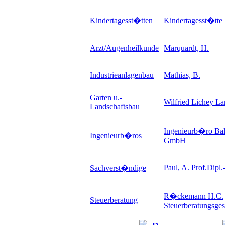
Kindertagesst�tten
Kindertagesst�tte
Arzt/Augenheilkunde
Marquardt, H.
Industrieanlagenbau
Mathias, B.
Garten u.-
Wilfried Lichey La
Landschaftsbau
Ingenieurb�ro Bal
Ingenieurb�ros
GmbH
Paul, A. Prof.Dipl.
Sachverst�ndige
R�ckemann H.C.
Steuerberatung
Steuerberatungsges