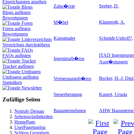
Einreichungen ansehen
Seeber, D.
Zahn�rzte
Blogs
Blogs auflisten
Bewertungen
Klapproth, A.
M�bel
Foren
Foren auflisten
Bewertungen
Kunstmaler
Schmidt-Uphoff
?
,
Linkverzeichnis
Verzeichnis durchstöbern
FAQs
ITAD Ingenieurges
FAQs auflisten
Ingenieurb�ros
Tracker
Ausr�stungen
Tracker auflisten
Umfragen
Umfragen auflisten
Becker, H.-J. Dipl
Vermessungsb�ros
Statistiken
Newsletter
Steuerberatung
Kunert, Ursula
Zufällige Seiten
Bauunternehmen
AHW Bauuntern
Notrufe Dessau
Sehenswürdigkeiten
HomePage
UserPagetugrisu
Schloss Georgium