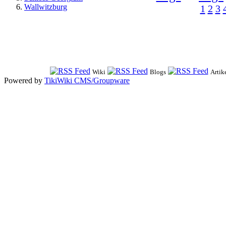
Wallwitzburg
1
2
3
Wiki
Blogs
Artik
Powered by
TikiWiki CMS/Groupware