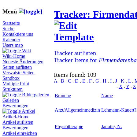
Menü
Tracker: Firmenda
Startseite
Suche
Kontaktiere uns
Kalender
Users map
Wiki
Tracker auflisten
Wiki-Home
Tracker Items for
Firmendatenba
Neueste Änderungen
Seiten auflisten
Verwaiste Seiten
Items found: 109
Sandbox
A
.
B
.
C
.
D
.
E
.
F
.
G
.
H
.
I
.
J
.
K
.
L
.
Multiple Print
.
X
.
Y
.
Z
Strukturen
Bildergalerien
Branche
Name
Galerien
Bewertungen
Arzt/Allgemeinmedizin
Lehmann-Kauert
?
Artikel
Artikel-Home
Artikel auflisten
Physiotherapie
Janotte, N.
Bewertungen
Artikel einreichen