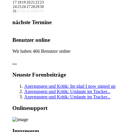
17
18
19
20
21
22
23
24
25
26
27
28
29
30
31
01
02
03
04
05
06
nächste Termine
Benutzer online
Wir haben 466 Benutzer online
...
Neueste Forenbeiträge
Anregungen und Kritik: Im glad I now signed up
Anregungen und Kritik: Umlaute im Tracker...
Anregungen und Kritik: Umlaute im Tracker...
Onlinesupport
Impressum