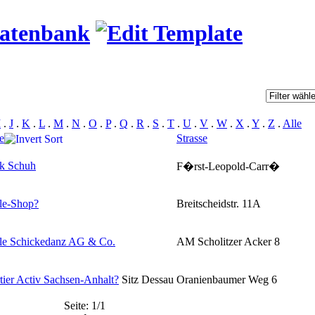
datenbank
I
.
J
.
K
.
L
.
M
.
N
.
O
.
P
.
Q
.
R
.
S
.
T
.
U
.
V
.
W
.
X
.
Y
.
Z
.
Alle
e
Strasse
k Schuh
F�rst-Leopold-Carr�
le-Shop
?
Breitscheidstr. 11A
le Schickedanz AG & Co.
AM Scholitzer Acker 8
tier Activ Sachsen-Anhalt
?
Sitz Dessau
Oranienbaumer Weg 6
Seite: 1/1