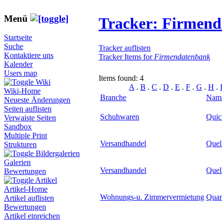
Menü
Tracker: Firmen
Startseite
Suche
Tracker auflisten
Kontaktiere uns
Tracker Items for
Firmendatenbank
Kalender
Users map
Items found: 4
Wiki
A
.
B
.
C
.
D
.
E
.
F
.
G
.
H
.
Wiki-Home
Branche
Nam
Neueste Änderungen
Seiten auflisten
Schuhwaren
Quic
Verwaiste Seiten
Sandbox
Multiple Print
Versandhandel
Quel
Strukturen
Bildergalerien
Galerien
Versandhandel
Quel
Bewertungen
Artikel
Artikel-Home
Wohnungs-u. Zimmervermietung
Quar
Artikel auflisten
Bewertungen
Artikel einreichen