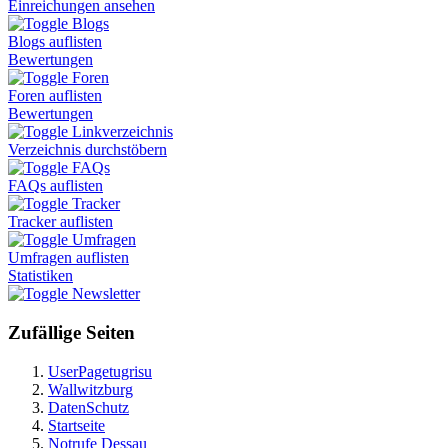
Einreichungen ansehen
Blogs
Blogs auflisten
Bewertungen
Foren
Foren auflisten
Bewertungen
Linkverzeichnis
Verzeichnis durchstöbern
FAQs
FAQs auflisten
Tracker
Tracker auflisten
Umfragen
Umfragen auflisten
Statistiken
Newsletter
Zufällige Seiten
UserPagetugrisu
Wallwitzburg
DatenSchutz
Startseite
Notrufe Dessau