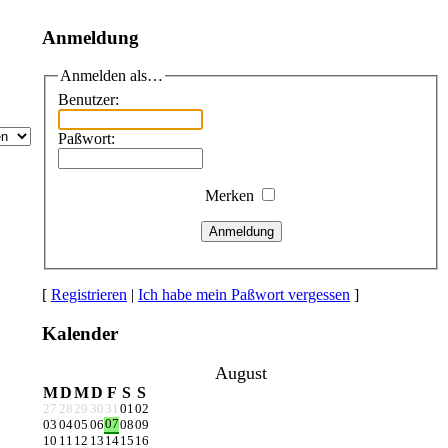
Anmeldung
Anmelden als…
Benutzer:
Paßwort:
Merken
Anmeldung
[
Registrieren
|
Ich habe mein Paßwort vergessen
]
Kalender
August
M
D
M
D
F
S
S
27
28
29
30
31
01
02
07
03
04
05
06
08
09
10
11
12
13
14
15
16