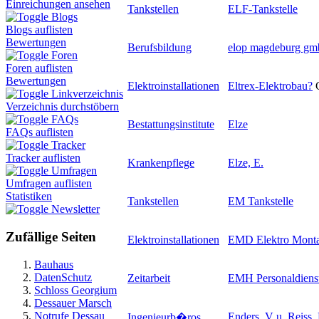
Einreichungen ansehen
Tankstellen
ELF-Tankstelle
Blogs
Blogs auflisten
Bewertungen
Berufsbildung
elop magdeburg gm
Foren
Foren auflisten
Bewertungen
Elektroinstallationen
Eltrex-Elektrobau
?
Linkverzeichnis
Verzeichnis durchstöbern
FAQs
Bestattungsinstitute
Elze
FAQs auflisten
Tracker
Tracker auflisten
Krankenpflege
Elze, E.
Umfragen
Umfragen auflisten
Statistiken
Tankstellen
EM Tankstelle
Newsletter
Zufällige Seiten
Elektroinstallationen
EMD Elektro Mont
Bauhaus
DatenSchutz
Zeitarbeit
EMH Personaldienst
Schloss Georgium
Dessauer Marsch
Notrufe Dessau
Enders, V u. Reiss
Ingenieurb�ros