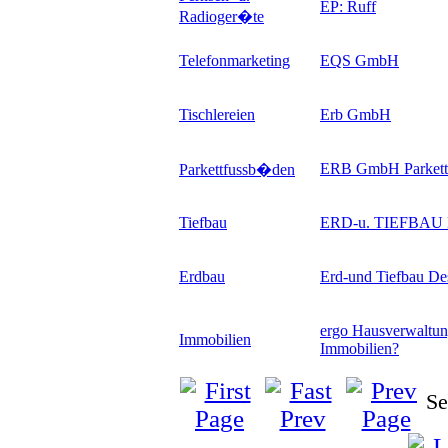
EP: Ruff
Radioger�te
Telefonmarketing
EQS GmbH
Tischlereien
Erb GmbH
ERB GmbH Parkett
Parkettfussb�den
Tiefbau
ERD-u. TIEFBA
Erdbau
Erd-und Tiefbau D
ergo Hausverwaltun
Immobilien
Immobilien
?
Se