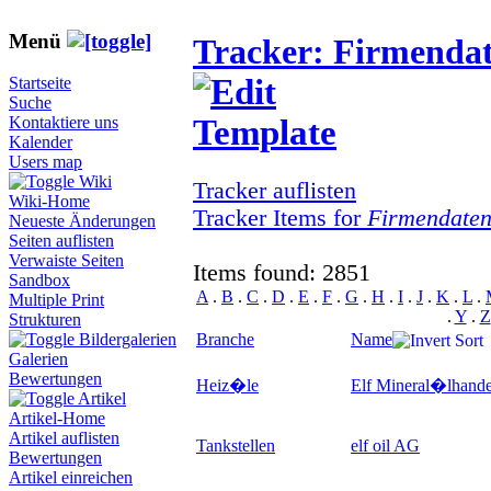
Menü
Tracker: Firmenda
Startseite
Suche
Kontaktiere uns
Kalender
Users map
Wiki
Tracker auflisten
Wiki-Home
Tracker Items for
Firmendate
Neueste Änderungen
Seiten auflisten
Verwaiste Seiten
Items found: 2851
Sandbox
A
.
B
.
C
.
D
.
E
.
F
.
G
.
H
.
I
.
J
.
K
.
L
.
Multiple Print
.
Y
.
Z
Strukturen
Branche
Name
Bildergalerien
Galerien
Bewertungen
Heiz�le
Elf Mineral�lhand
Artikel
Artikel-Home
Artikel auflisten
Tankstellen
elf oil AG
Bewertungen
Artikel einreichen