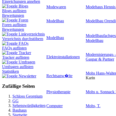
Einreichungen ansehen
Blogs
Modewaren
Modehaus Hennis
Blogs auflisten
Bewertungen
Foren
Modellbau
Modellbau Orendi
Foren auflisten
Bewertungen
Linkverzeichnis
Modellbaufachge
Modellbau
Verzeichnis durchstöbern
Modellbau
FAQs
FAQs auflisten
Tracker
Modernisierungs-
Elektroinstallationen
Tracker auflisten
Gaspar & Partner
Umfragen
Umfragen auflisten
Statistiken
Mohs Hans-Walte
Rechtsanw�lte
Newsletter
Karin
Zufällige Seiten
Physiotherapie
Mohs u. Sonnack F
Schloss Georgium
GG
Sehenswürdigkeiten
Computer
Mohs, T.
Bauhaus
Startseite