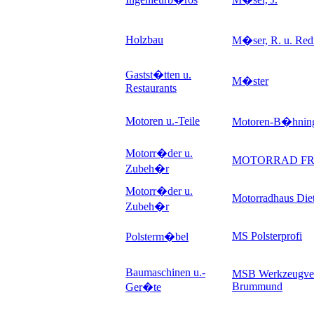
Holzbau
M�ser, R. u. Re
Gastst�tten u.
M�ster
Restaurants
Motoren u.-Teile
Motoren-B�hnin
Motorr�der u.
MOTORRAD FR
Zubeh�r
Motorr�der u.
Motorradhaus Diet
Zubeh�r
MS Polsterprofi
Polsterm�bel
Baumaschinen u.-
MSB Werkzeugver
Brummund
Ger�te