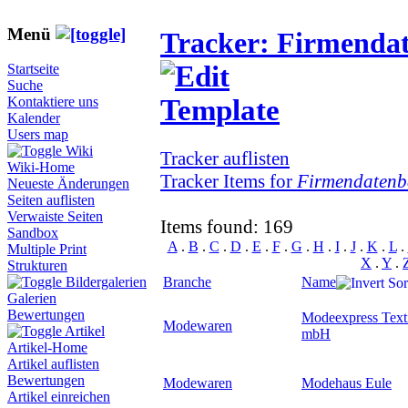
Menü
Tracker: Firmenda
Startseite
Suche
Kontaktiere uns
Kalender
Users map
Wiki
Tracker auflisten
Wiki-Home
Tracker Items for
Firmendatenb
Neueste Änderungen
Seiten auflisten
Verwaiste Seiten
Items found: 169
Sandbox
A
.
B
.
C
.
D
.
E
.
F
.
G
.
H
.
I
.
J
.
K
.
L
.
Multiple Print
X
.
Y
.
Strukturen
Branche
Name
Bildergalerien
Galerien
Bewertungen
Modeexpress Texti
Modewaren
Artikel
mbH
Artikel-Home
Artikel auflisten
Bewertungen
Modewaren
Modehaus Eule
Artikel einreichen