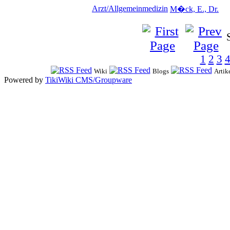
Arzt/Allgemeinmedizin
M�ck, E., Dr.
1
2
3
Wiki
Blogs
Artik
Powered by
TikiWiki CMS/Groupware