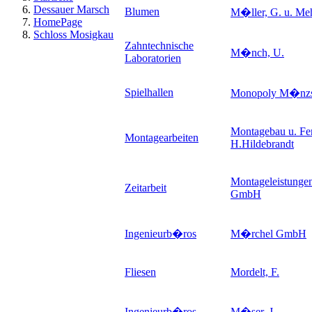
Dessauer Marsch
Blumen
M�ller, G. u. Meh
HomePage
Schloss Mosigkau
Zahntechnische
M�nch, U.
Laboratorien
Spielhallen
Monopoly M�nzs
Montagebau u. Fen
Montagearbeiten
H.Hildebrandt
Montageleistungen
Zeitarbeit
GmbH
Ingenieurb�ros
M�rchel GmbH
Fliesen
Mordelt, F.
Ingenieurb�ros
M�ser, J.