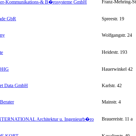
Franz-Mehring-St
er-Kommunikations-& B�rosysteme GmbH
hade GbR
Spreestr. 19
any
Wolfgangstr. 24
Heidestr. 193
te
OHG
Hauerwinkel 42
t Data GmbH
Karlstr. 42
Berater
Mainstr. 4
Brauereistr. 11 a
ERNATIONAL Architektur u. Ingenieurb�ro
DE KORT
Kavalierstr. 49