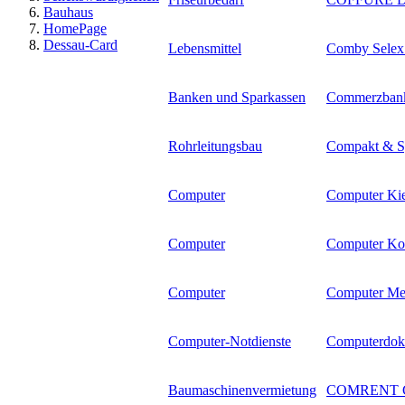
Bauhaus
HomePage
Dessau-Card
Lebensmittel
Comby Selex
Banken und Sparkassen
Commerzban
Rohrleitungsbau
Compakt & 
Computer
Computer Kie
Computer
Computer Ko
Computer
Computer Me
Computer-Notdienste
Computerdok
Baumaschinenvermietung
COMRENT 