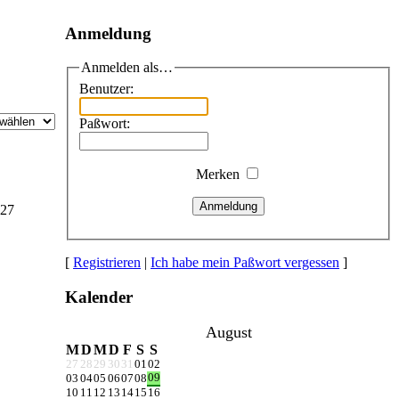
Anmeldung
Anmelden als…
Benutzer:
Paßwort:
Merken
Anmeldung
e27
[
Registrieren
|
Ich habe mein Paßwort vergessen
]
Kalender
August
M
D
M
D
F
S
S
27
28
29
30
31
01
02
09
03
04
05
06
07
08
10
11
12
13
14
15
16