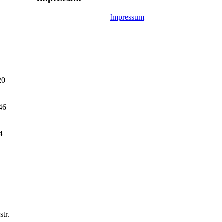
Impressum
20
46
4
str.