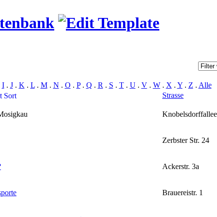
atenbank
.
I
.
J
.
K
.
L
.
M
.
N
.
O
.
P
.
Q
.
R
.
S
.
T
.
U
.
V
.
W
.
X
.
Y
.
Z
.
Alle
Strasse
osigkau
Knobelsdorffalle
Zerbster Str. 24
?
Ackerstr. 3a
sporte
Brauereistr. 1