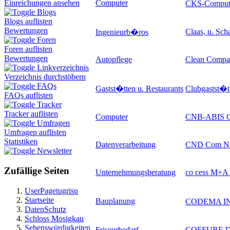
Computer
Einreichungen ansehen
CKS-Comput
Blogs
Blogs auflisten
Bewertungen
Claas, u. Sc
Ingenieurb�ros
Foren
Foren auflisten
Bewertungen
Autopflege
Clean Comp
Linkverzeichnis
Verzeichnis durchstöbern
FAQs
Gastst�tten u. Restaurants
Clubgastst�t
FAQs auflisten
Tracker
Tracker auflisten
Computer
CNB-ABIS 
Umfragen
Umfragen auflisten
Statistiken
Datenverarbeitung
CND Com Ne
Newsletter
Zufällige Seiten
Unternehmungsberatung
co cess M+A 
UserPagetugrisu
Startseite
Bauplanung
CODEMA INT
DatenSchutz
Schloss Mosigkau
Sehenswürdigkeiten
Friseurbedarf
COFFURE 