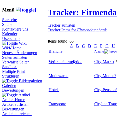
Menü
Tracker: Firmend
Startseite
Suche
Tracker auflisten
Kontaktiere uns
Tracker Items for
Firmendatenbank
Kalender
Users map
Items found: 65
Wiki
A
.
B
.
C
.
D
.
E
.
F
.
G
.
H
Wiki-Home
Branche
Name
Neueste Änderungen
Seiten auflisten
City-Markt
?
M
Verbraucherm�rkte
Verwaiste Seiten
Sandbox
Multiple Print
Modewaren
City-Moden
?
Strukturen
Bildergalerien
Galerien
Hotels
City-Pension
Bewertungen
Artikel
Artikel-Home
Transporte
Cityline Tran
Artikel auflisten
Bewertungen
Artikel einreichen