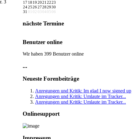
r. 3
17
18
19
20
21
22
23
24
25
26
27
28
29
30
31
01
02
03
04
05
06
nächste Termine
Benutzer online
Wir haben 399 Benutzer online
...
Neueste Forenbeiträge
Anregungen und Kritik: Im glad I now signed up
Anregungen und Kritik: Umlaute im Tracker...
Anregungen und Kritik: Umlaute im Tracker...
Onlinesupport
Impressum