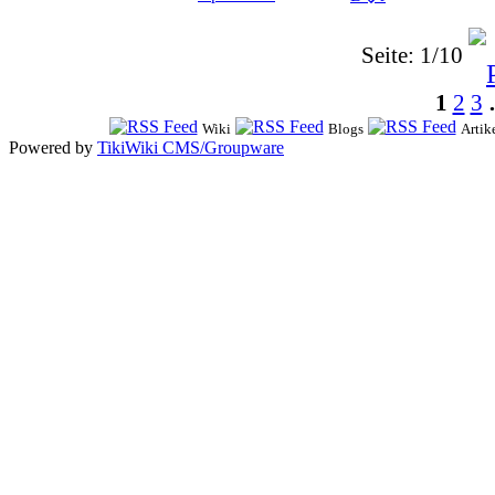
Seite: 1/10
1
2
3
Wiki
Blogs
Artik
Powered by
TikiWiki CMS/Groupware