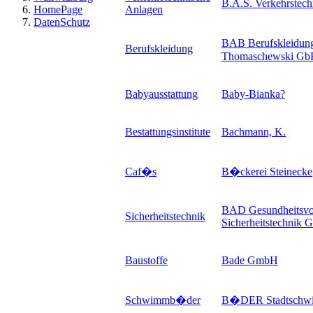
B.A.S. Verkehrste
HomePage
Anlagen
DatenSchutz
BAB Berufskleidun
Berufskleidung
Thomaschewski Gb
Babyausstattung
Baby-Bianka
?
Bestattungsinstitute
Bachmann, K.
Caf�s
B�ckerei Steinecke
BAD Gesundheitsvor
Sicherheitstechnik
Sicherheitstechnik
Baustoffe
Bade GmbH
Schwimmb�der
B�DER Stadtschwi