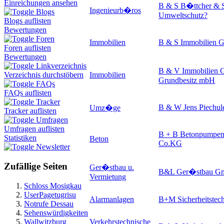
Einreichungen ansehen
B & S B�ttcher & S
Ingenieurb�ros
Blogs
Umweltschutz
?
Blogs auflisten
Bewertungen
Foren
Immobilien
B & S Immobilien
Foren auflisten
Bewertungen
Linkverzeichnis
B & V Immobilien G
Immobilien
Verzeichnis durchstöbern
Grundbesitz mbH
FAQs
FAQs auflisten
Tracker
B & W Jens Piechul
Umz�ge
Tracker auflisten
Umfragen
Umfragen auflisten
B + B Betonpumpe
Statistiken
Beton
Co.KG
Newsletter
Zufällige Seiten
Ger�stbau u.
B&L Ger�stbau G
Vermietung
Schloss Mosigkau
UserPagetugrisu
Alarmanlagen
B+M Sicherheitstec
Notrufe Dessau
Sehenswürdigkeiten
Wallwitzburg
Verkehrstechnische