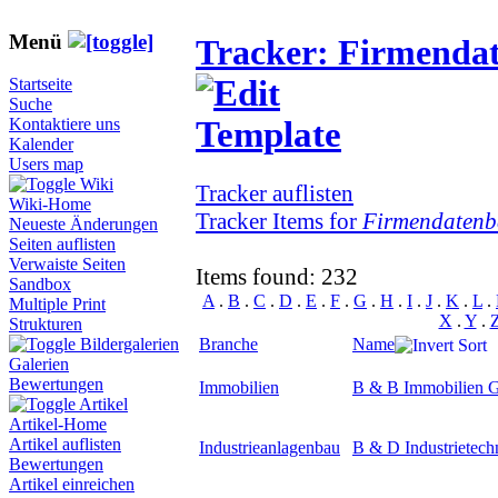
Menü
Tracker: Firmenda
Startseite
Suche
Kontaktiere uns
Kalender
Users map
Wiki
Tracker auflisten
Wiki-Home
Tracker Items for
Firmendatenb
Neueste Änderungen
Seiten auflisten
Verwaiste Seiten
Items found: 232
Sandbox
A
.
B
.
C
.
D
.
E
.
F
.
G
.
H
.
I
.
J
.
K
.
L
.
Multiple Print
X
.
Y
.
Strukturen
Branche
Name
Bildergalerien
Galerien
Bewertungen
Immobilien
B & B Immobilien 
Artikel
Artikel-Home
Artikel auflisten
Industrieanlagenbau
B & D Industrietec
Bewertungen
Artikel einreichen