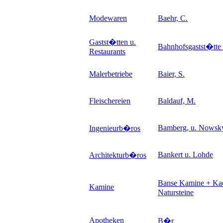
Modewaren
Baehr, C.
Gastst�tten u.
Bahnhofsgastst�tt
Restaurants
Malerbetriebe
Baier, S.
Fleischereien
Baldauf, M.
Bamberg, u. Nowsk
Ingenieurb�ros
Bankert u. Lohde
Architekturb�ros
Banse Kamine + Kac
Kamine
Natursteine
Apotheken
B�r