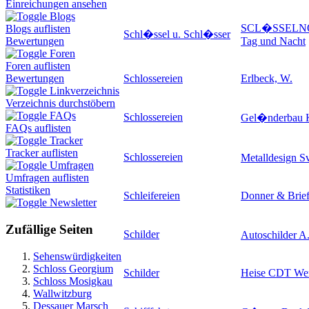
Einreichungen ansehen
Blogs
SCL�SSELN
Blogs auflisten
Schl�ssel u. Schl�sser
Tag und Nacht
Bewertungen
Foren
Foren auflisten
Schlossereien
Erlbeck, W.
Bewertungen
Linkverzeichnis
Verzeichnis durchstöbern
FAQs
Schlossereien
Gel�nderbau 
FAQs auflisten
Tracker
Tracker auflisten
Schlossereien
Metalldesign 
Umfragen
Umfragen auflisten
Statistiken
Schleifereien
Donner & Brie
Newsletter
Zufällige Seiten
Schilder
Autoschilder 
Sehenswürdigkeiten
Schloss Georgium
Schilder
Heise CDT Wer
Schloss Mosigkau
Wallwitzburg
Dessauer Marsch