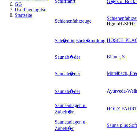
Schifffahrt
G�tz u. Bock T
GG
UserPagetugrisu
Startseite
Schienenfahrze
Schienenfahrzeuge
HgmbH-SFH
?
HOSCH-PLA
Sch�dlingsbek�mpfung
Bittner, S.
Saunab�der
Mittelbach, Fre
Saunab�der
Ayurveda-Well
Saunab�der
Saunaanlagen u.
HOLZ FAHR
Zubeh�r
Saunaanlagen u.
Sauna plus So
Zubeh�r