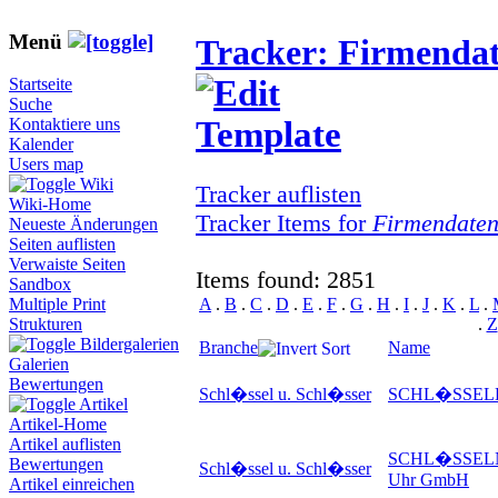
Menü
Tracker: Firmenda
Startseite
Suche
Kontaktiere uns
Kalender
Users map
Wiki
Tracker auflisten
Wiki-Home
Tracker Items for
Firmendate
Neueste Änderungen
Seiten auflisten
Verwaiste Seiten
Items found: 2851
Sandbox
A
.
B
.
C
.
D
.
E
.
F
.
G
.
H
.
I
.
J
.
K
.
L
.
Multiple Print
.
Z
Strukturen
Bildergalerien
Branche
Name
Galerien
Bewertungen
Schl�ssel u. Schl�sser
SCHL�SSEL
Artikel
Artikel-Home
Artikel auflisten
SCHL�SSELNO
Bewertungen
Schl�ssel u. Schl�sser
Uhr GmbH
Artikel einreichen