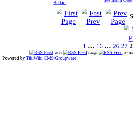
Seelmann Ober
Bedarf
S
1
…
16
…
26
27
2
Wiki
Blogs
Artik
Powered by
TikiWiki CMS/Groupware