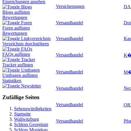
Einreichungen ansehen
Versicherungen
DAS
Blogs
Blogs auflisten
Bewertungen
Versandhandel
Don
Foren
Foren auflisten
Bewertungen
Versandhandel
Kas
Linkverzeichnis
Verzeichnis durchstöbern
FAQs
FAQs auflisten
Versandhandel
K�h
Tracker
Tracker auflisten
Umfragen
Versandhandel
M�l
Umfragen auflisten
Statistiken
Newsletter
Versandhandel
Nec
Zufällige Seiten
Versandhandel
OR
Sehenswürdigkeiten
Startseite
Wallwitzburg
Versandhandel
Pfor
Schloss Georgium
Schloss Mosigkau