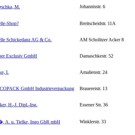
Johannisstr. 6
schka, M.
lle-Shop
?
Breitscheidstr. 11A
lle Schickedanz AG & Co.
AM Scholitzer Acker 8
er Exclusiv GmbH
Damaschkestr. 52
e, I.
Amalienstr. 24
OPACK GmbH Industrieverpackung
Brauereistr. 13
er, H.-J. Dipl.-Ing.
Essener Str. 36
Winklerstr. 33
, A. u. Tielke, Ingo GbR mbH