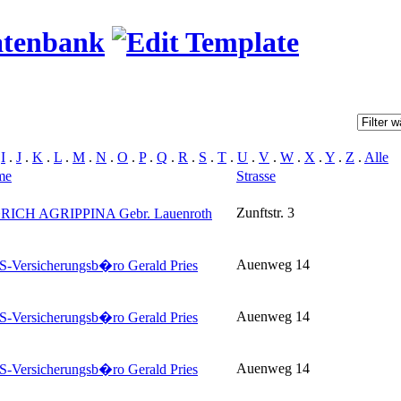
atenbank
.
I
.
J
.
K
.
L
.
M
.
N
.
O
.
P
.
Q
.
R
.
S
.
T
.
U
.
V
.
W
.
X
.
Y
.
Z
.
Alle
me
Strasse
Zunftstr. 3
ICH AGRIPPINA Gebr. Lauenroth
Auenweg 14
-Versicherungsb�ro Gerald Pries
Auenweg 14
-Versicherungsb�ro Gerald Pries
Auenweg 14
-Versicherungsb�ro Gerald Pries