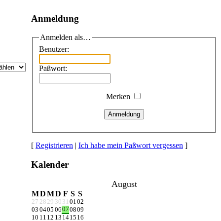
Anmeldung
Anmelden als…
Benutzer:
Paßwort:
Merken
Anmeldung
[
Registrieren
|
Ich habe mein Paßwort vergessen
]
Kalender
August
M
D
M
D
F
S
S
27
28
29
30
31
01
02
07
03
04
05
06
08
09
10
11
12
13
14
15
16