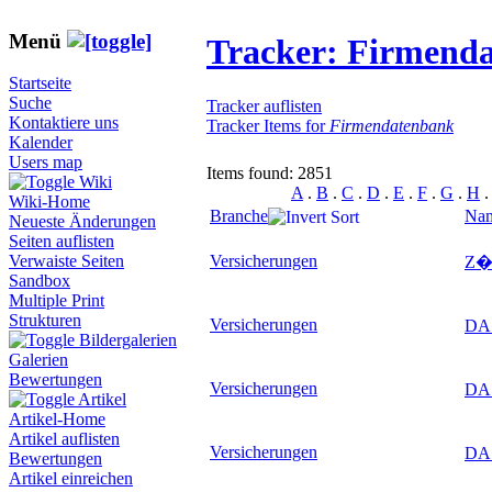
Menü
Tracker: Firmend
Startseite
Suche
Tracker auflisten
Kontaktiere uns
Tracker Items for
Firmendatenbank
Kalender
Users map
Items found: 2851
Wiki
A
.
B
.
C
.
D
.
E
.
F
.
G
.
H
Wiki-Home
Branche
Na
Neueste Änderungen
Seiten auflisten
Versicherungen
Verwaiste Seiten
Z�R
Sandbox
Multiple Print
Strukturen
Versicherungen
DAS
Bildergalerien
Galerien
Bewertungen
Versicherungen
DAS
Artikel
Artikel-Home
Artikel auflisten
Versicherungen
DAS
Bewertungen
Artikel einreichen