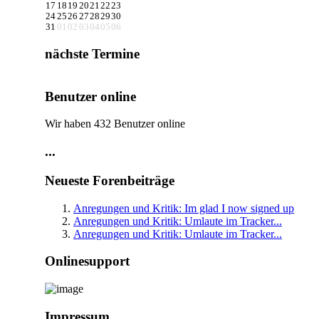
17
18
19
20
21
22
23
24
25
26
27
28
29
30
31
01
02
03
04
05
06
nächste Termine
Benutzer online
Wir haben 432 Benutzer online
...
Neueste Forenbeiträge
Anregungen und Kritik: Im glad I now signed up
Anregungen und Kritik: Umlaute im Tracker...
Anregungen und Kritik: Umlaute im Tracker...
Onlinesupport
Impressum