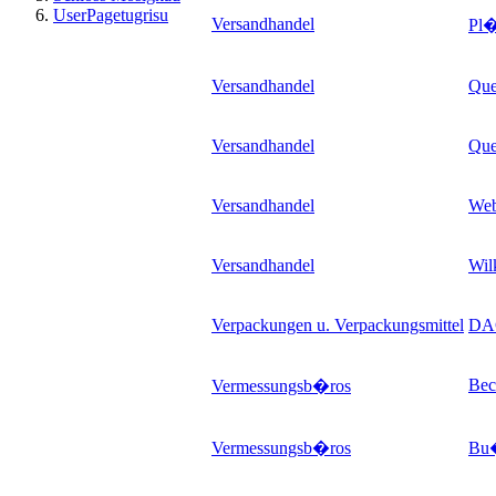
UserPagetugrisu
Versandhandel
Pl�
Versandhandel
Que
Versandhandel
Que
Versandhandel
Web
Versandhandel
Wilk
Verpackungen u. Verpackungsmittel
DAC
Beck
Vermessungsb�ros
Vermessungsb�ros
Bu�