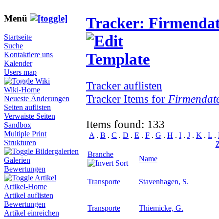
Menü
Tracker: Firmenda
Startseite
Suche
Kontaktiere uns
Kalender
Users map
Wiki
Tracker auflisten
Wiki-Home
Tracker Items for
Firmendat
Neueste Änderungen
Seiten auflisten
Verwaiste Seiten
Items found: 133
Sandbox
Multiple Print
A
.
B
.
C
.
D
.
E
.
F
.
G
.
H
.
I
.
J
.
K
.
L
.
Strukturen
Bildergalerien
Branche
Name
Galerien
Bewertungen
Artikel
Transporte
Stavenhagen, S.
Artikel-Home
Artikel auflisten
Bewertungen
Transporte
Thiemicke, G.
Artikel einreichen