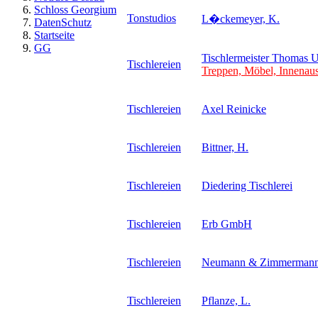
Schloss Georgium
Tonstudios
L�ckemeyer, K.
DatenSchutz
Startseite
GG
Tischlermeister Thomas 
Tischlereien
Treppen, Möbel, Innenau
Tischlereien
Axel Reinicke
Tischlereien
Bittner, H.
Tischlereien
Diedering Tischlerei
Tischlereien
Erb GmbH
Tischlereien
Neumann & Zimmerman
Tischlereien
Pflanze, L.