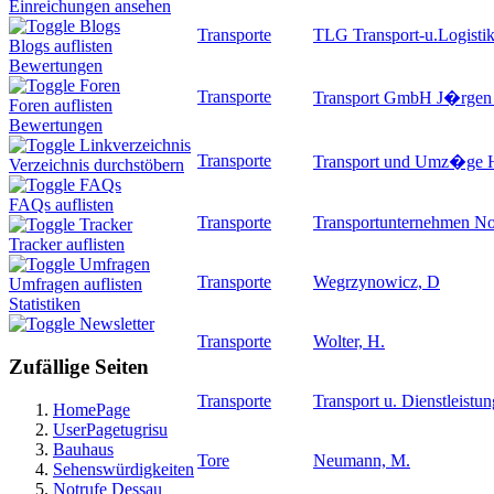
Einreichungen ansehen
Blogs
Transporte
TLG Transport-u.Logist
Blogs auflisten
Bewertungen
Foren
Transporte
Transport GmbH J�rgen 
Foren auflisten
Bewertungen
Linkverzeichnis
Transporte
Transport und Umz�ge
Verzeichnis durchstöbern
FAQs
FAQs auflisten
Transporte
Transportunternehmen No
Tracker
Tracker auflisten
Umfragen
Transporte
Wegrzynowicz, D
Umfragen auflisten
Statistiken
Newsletter
Transporte
Wolter, H.
Zufällige Seiten
Transporte
Transport u. Dienstleistun
HomePage
UserPagetugrisu
Bauhaus
Tore
Neumann, M.
Sehenswürdigkeiten
Notrufe Dessau