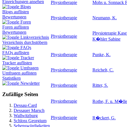
Einreichungen ansehen
Physiotherapie
Mohs u. Sonnack F
Blogs
Blogs auflisten
Bewertungen
Physiotherapie
Neumann, K.
Foren
Foren auflisten
Bewertungen
Physioterapie Kase
Physiotherapie
Linkverzeichnis
K�hler Sabine
Verzeichnis durchstöbern
FAQs
FAQs auflisten
Physiotherapie
Punke, K.
Tracker
Tracker auflisten
Umfragen
Physiotherapie
Reichelt, C.
Umfragen auflisten
Statistiken
Newsletter
Physiotherapie
Ritter, S.
Zufällige Seiten
Physiotherapie
Rothe, F. u. M�lle
Dessau-Card
Dessauer Marsch
Wallwitzburg
Physiotherapie
R�ckert, G.
Schloss Georgium
Sehenswürdigkeiten