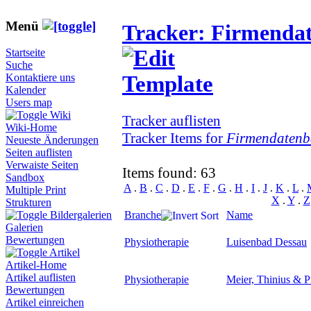
Menü
Tracker: Firmenda
Startseite
Suche
Kontaktiere uns
Kalender
Users map
Wiki
Tracker auflisten
Wiki-Home
Tracker Items for
Firmendatenb
Neueste Änderungen
Seiten auflisten
Verwaiste Seiten
Items found: 63
Sandbox
A
.
B
.
C
.
D
.
E
.
F
.
G
.
H
.
I
.
J
.
K
.
L
.
Multiple Print
X
.
Y
.
Z
Strukturen
Branche
Name
Bildergalerien
Galerien
Bewertungen
Physiotherapie
Luisenbad Dessau
Artikel
Artikel-Home
Artikel auflisten
Physiotherapie
Meier, Thinius & P
Bewertungen
Artikel einreichen