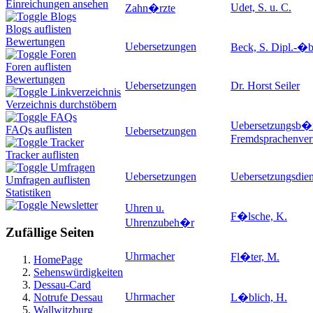
Einreichungen ansehen
Udet, S. u. C.
Zahn�rzte
Blogs
Blogs auflisten
Bewertungen
Uebersetzungen
Beck, S. Dipl.-�b
Foren
Foren auflisten
Bewertungen
Uebersetzungen
Dr. Horst Seiler
Linkverzeichnis
Verzeichnis durchstöbern
FAQs
Uebersetzungsb�
FAQs auflisten
Uebersetzungen
Fremdsprachenver
Tracker
Tracker auflisten
Umfragen
Uebersetzungen
Uebersetzungsdie
Umfragen auflisten
Statistiken
Newsletter
Uhren u.
F�lsche, K.
Uhrenzubeh�r
Zufällige Seiten
Uhrmacher
Fl�ter, M.
HomePage
Sehenswürdigkeiten
Dessau-Card
Uhrmacher
Notrufe Dessau
L�blich, H.
Wallwitzburg