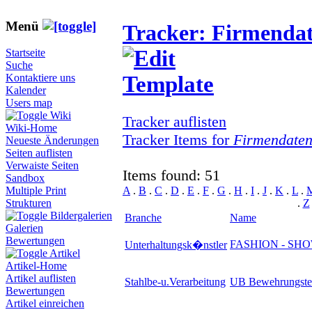
Menü
Tracker: Firmenda
Startseite
Suche
Kontaktiere uns
Kalender
Users map
Wiki
Tracker auflisten
Wiki-Home
Tracker Items for
Firmendate
Neueste Änderungen
Seiten auflisten
Verwaiste Seiten
Items found: 51
Sandbox
A
.
B
.
C
.
D
.
E
.
F
.
G
.
H
.
I
.
J
.
K
.
L
.
Multiple Print
.
Z
Strukturen
Bildergalerien
Branche
Name
Galerien
Bewertungen
FASHION - SHO
Unterhaltungsk�nstler
Artikel
Artikel-Home
Artikel auflisten
Stahlbe-u.Verarbeitung
UB Bewehrungste
Bewertungen
Artikel einreichen