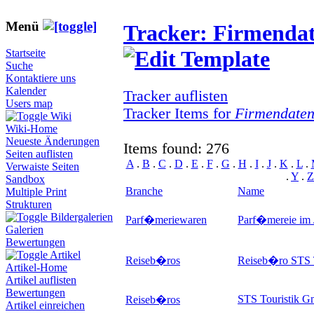
Menü
Tracker: Firmenda
Startseite
Suche
Kontaktiere uns
Kalender
Tracker auflisten
Users map
Tracker Items for
Firmendate
Wiki
Wiki-Home
Neueste Änderungen
Items found: 276
Seiten auflisten
A
.
B
.
C
.
D
.
E
.
F
.
G
.
H
.
I
.
J
.
K
.
L
.
Verwaiste Seiten
.
Y
.
Z
Sandbox
Branche
Name
Multiple Print
Strukturen
Bildergalerien
Parf�meriewaren
Parf�mereie im 
Galerien
Bewertungen
Artikel
Reiseb�ros
Reiseb�ro STS 
Artikel-Home
Artikel auflisten
Bewertungen
STS Touristik 
Reiseb�ros
Artikel einreichen