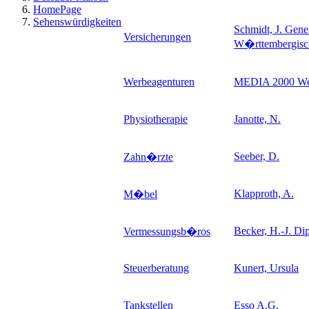
HomePage
Sehenswürdigkeiten
Schmidt, J. Gene
Versicherungen
W�rttembergis
Werbeagenturen
MEDIA 2000 We
Physiotherapie
Janotte, N.
Seeber, D.
Zahn�rzte
Klapproth, A.
M�bel
Becker, H.-J. Dip
Vermessungsb�ros
Steuerberatung
Kunert, Ursula
Tankstellen
Esso A.G.