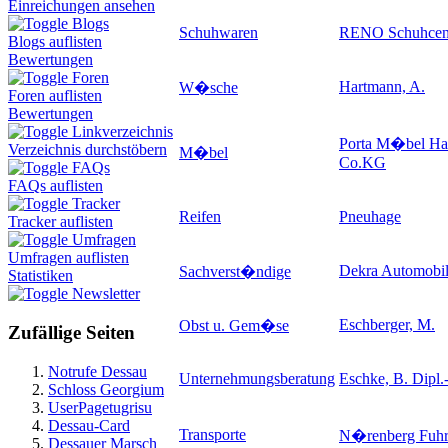
Einreichungen ansehen
Blogs
Schuhwaren
RENO Schuhce
Blogs auflisten
Bewertungen
Foren
Hartmann, A.
W�sche
Foren auflisten
Bewertungen
Linkverzeichnis
Porta M�bel H
Verzeichnis durchstöbern
M�bel
Co.KG
FAQs
FAQs auflisten
Tracker
Reifen
Pneuhage
Tracker auflisten
Umfragen
Umfragen auflisten
Dekra Automobi
Sachverst�ndige
Statistiken
Newsletter
Eschberger, M.
Obst u. Gem�se
Zufällige Seiten
Notrufe Dessau
Unternehmungsberatung
Eschke, B. Dipl.
Schloss Georgium
UserPagetugrisu
Dessau-Card
Transporte
N�renberg Fuhr
Dessauer Marsch