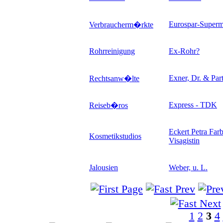
Eurospar-Superm
Verbraucherm�rkte
Rohrreinigung
Ex-Rohr
?
Exner, Dr. & Par
Rechtsanw�lte
Express - TDK
Reiseb�ros
Eckert Petra Farb
Kosmetikstudios
Visagistin
Jalousien
Weber, u. L.
1
2
3
4