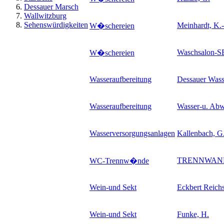
Dessauer Marsch
Wallwitzburg
Sehenswürdigkeiten
Meinhardt, K.-
W�schereien
Waschsalon-S
W�schereien
Wasseraufbereitung
Dessauer Was
Wasseraufbereitung
Wasser-u. Ab
Wasserversorgungsanlagen
Kallenbach, G.
TRENNWAN
WC-Trennw�nde
Wein-und Sekt
Eckbert Reichs
Wein-und Sekt
Funke, H.