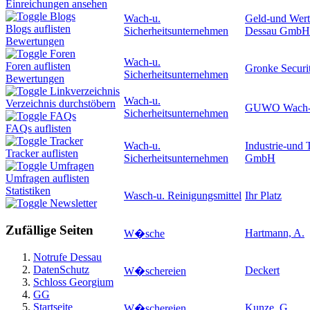
Einreichungen ansehen
Blogs
Wach-u.
Geld-und Wertt
Blogs auflisten
Sicherheitsunternehmen
Dessau GmbH
Bewertungen
Foren
Wach-u.
Foren auflisten
Gronke Securi
Sicherheitsunternehmen
Bewertungen
Linkverzeichnis
Wach-u.
Verzeichnis durchstöbern
GUWO Wach-un
Sicherheitsunternehmen
FAQs
FAQs auflisten
Tracker
Wach-u.
Industrie-und 
Tracker auflisten
Sicherheitsunternehmen
GmbH
Umfragen
Umfragen auflisten
Statistiken
Wasch-u. Reinigungsmittel
Ihr Platz
Newsletter
Zufällige Seiten
Hartmann, A.
W�sche
Notrufe Dessau
DatenSchutz
Deckert
W�schereien
Schloss Georgium
GG
Startseite
Kunze, G.
W�schereien