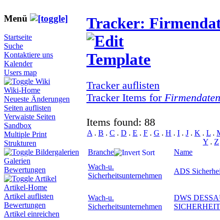
Menü
Tracker: Firmenda
Startseite
Suche
Kontaktiere uns
Kalender
Users map
Wiki
Tracker auflisten
Wiki-Home
Tracker Items for
Firmendate
Neueste Änderungen
Seiten auflisten
Verwaiste Seiten
Items found: 88
Sandbox
A
.
B
.
C
.
D
.
E
.
F
.
G
.
H
.
I
.
J
.
K
.
L
.
Multiple Print
Y
.
Z
Strukturen
Branche
Name
Bildergalerien
Galerien
Wach-u.
Bewertungen
ADS Sicherhe
Sicherheitsunternehmen
Artikel
Artikel-Home
Artikel auflisten
Wach-u.
DWS DESSA
Bewertungen
Sicherheitsunternehmen
SICHERHEI
Artikel einreichen