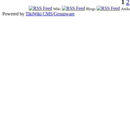
1
2
Wiki
Blogs
Artik
Powered by
TikiWiki CMS/Groupware